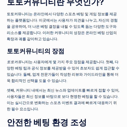
토토커뮤니티란 무엇인가?
토토커뮤니티는 온라인에서 다양한 스포츠 베팅 및 게임 정보를 제공
하는 플랫폼입니다. 이곳에서는 사용자가 의견을 나누고, 자신의 경험
을 공유하며, 더 나은 베팅 결정을 내릴 수 있도록 돕는 다양한 도구와
리소스를 제공합니다. 이러한 커뮤니티의 성장은 온라인 베팅 산업의
확장과 궤를 같이하고 있습니다.
토토커뮤니티의 장점
토토커뮤니티
는 사용자에게 몇 가지 주요 장점을 제공합니다. 첫째, 다
양한 베팅 팁과 공식 정보를 제공받을 수 있어 초보자도 쉽게 접근할 수
있습니다. 둘째, 업계 전문가들이 작성한 리뷰와 가이드라인을 통해 더
욱 합리적인 선택을 도울 수 있습니다.
셋째, 커뮤니티 내에서는 최신 뉴스와 업데이트를 빠르게 접할 수 있어,
사용자들은 최신 정보를 바탕으로 보다 현명한 베팅을 할 수 있습니다.
이는 실시간으로 변화하는 스포츠 이벤트 결과에 빠르게 대응하기 위
한 필수 요소입니다.
안전한 베팅 환경 조성