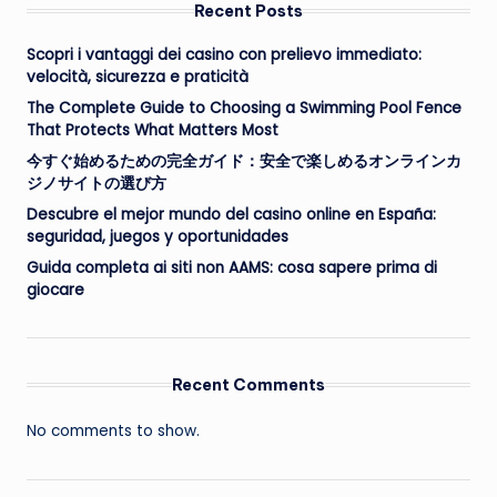
Recent Posts
Scopri i vantaggi dei casino con prelievo immediato:
velocità, sicurezza e praticità
The Complete Guide to Choosing a Swimming Pool Fence
That Protects What Matters Most
今すぐ始めるための完全ガイド：安全で楽しめるオンラインカ
ジノサイトの選び方
Descubre el mejor mundo del casino online en España:
seguridad, juegos y oportunidades
Guida completa ai siti non AAMS: cosa sapere prima di
giocare
Recent Comments
No comments to show.