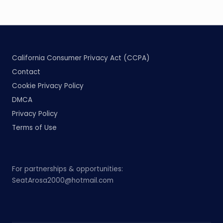
California Consumer Privacy Act (CCPA)
Contact
Cookie Privacy Policy
DMCA
Privacy Policy
Terms of Use
For partnerships & opportunities:
SeatArosa2000@hotmail.com