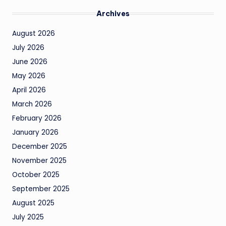
Archives
August 2026
July 2026
June 2026
May 2026
April 2026
March 2026
February 2026
January 2026
December 2025
November 2025
October 2025
September 2025
August 2025
July 2025