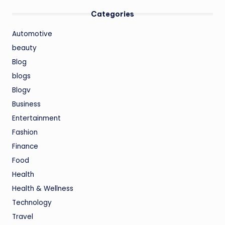
Categories
Automotive
beauty
Blog
blogs
Blogv
Business
Entertainment
Fashion
Finance
Food
Health
Health & Wellness
Technology
Travel