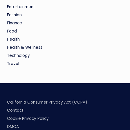
Entertainment
Fashion
Finance
Food
Health
Health & Wellness
Technology
Travel
California Consumer Privacy Act (CCPA)
Contact
Cookie Privacy Policy
DMCA