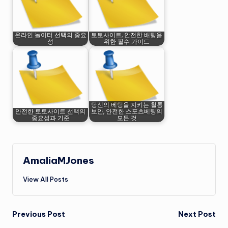
온라인 놀이터 선택의 중요
토토사이트, 안전한 배팅을
성
위한 필수 가이드
당신의 베팅을 지키는 철통
안전한 토토사이트 선택의
보안, 안전한 스포츠베팅의
중요성과 기준
모든 것
AmaliaMJones
View All Posts
Post
Previous Post
Next Post