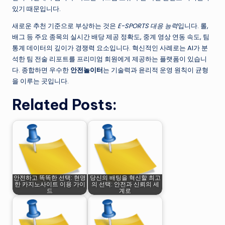
있기 때문입니다.
새로운 추천 기준으로 부상하는 것은
E-SPORTS 대응 능력
입니다. 롤,
배그 등 주요 종목의 실시간 배당 제공 정확도, 중계 영상 연동 속도, 팀
통계 데이터의 깊이가 경쟁력 요소입니다. 혁신적인 사례로는 AI가 분
석한 팀 전술 리포트를 프리미엄 회원에게 제공하는 플랫폼이 있습니
다. 종합하면 우수한
안전놀이터
는 기술력과 윤리적 운영 원칙이 균형
을 이루는 곳입니다.
Related Posts:
안전하고 똑똑한 선택: 현명
당신의 배팅을 혁신할 최고
한 카지노사이트 이용 가이
의 선택: 안전과 신뢰의 세
드
계로