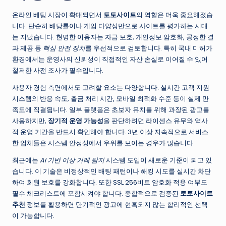
온라인 베팅 시장이 확대되면서
토토사이트
의 역할은 더욱 중요해졌습
니다. 단순히 배당률이나 게임 다양성만으로 사이트를 평가하는 시대
는 지났습니다. 현명한 이용자는 자금 보호, 개인정보 암호화, 공정한 결
과 제공 등
핵심 안전 장치
를 우선적으로 검토합니다. 특히 국내 미허가
환경에서는 운영사의 신뢰성이 직접적인 자산 손실로 이어질 수 있어
철저한 사전 조사가 필수입니다.
사용자 경험 측면에서도 고려할 요소는 다양합니다. 실시간 고객 지원
시스템의 반응 속도, 출금 처리 시간, 모바일 최적화 수준 등이 실제 만
족도에 직결됩니다. 일부 플랫폼은 초보자 유치를 위해 과장된 광고를
사용하지만,
장기적 운영 가능성
을 판단하려면 라이센스 유무와 역사
적 운영 기간을 반드시 확인해야 합니다. 3년 이상 지속적으로 서비스
한 업체들은 시스템 안정성에서 우위를 보이는 경우가 많습니다.
최근에는
AI 기반 이상 거래 탐지
시스템 도입이 새로운 기준이 되고 있
습니다. 이 기술은 비정상적인 배팅 패턴이나 해킹 시도를 실시간 차단
하여 회원 보호를 강화합니다. 또한 SSL 256비트 암호화 적용 여부도
필수 체크리스트에 포함시켜야 합니다. 종합적으로 검증된
토토사이트
추천
정보를 활용하면 단기적인 광고에 현혹되지 않는 합리적인 선택
이 가능합니다.