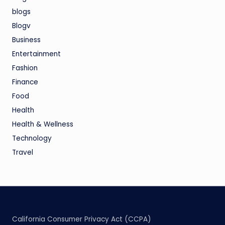
blogs
Blogv
Business
Entertainment
Fashion
Finance
Food
Health
Health & Wellness
Technology
Travel
California Consumer Privacy Act (CCPA)