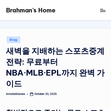
Brahman's Home
Skip
Spiritual
to
and
content
secular:
exploring
it
Posted
Blog
all
in
새벽을 지배하는 스포츠중계
전략: 무료부터
NBA·MLB·EPL까지 완벽 가
이드
AmaliaMJones
October 20, 2025
Posted
by