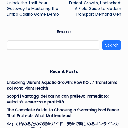
Unlock the Thrill: Your
Freight Growth, Unblocked:
navigation
Gateway to Mastering the
A Field Guide to Modern
Limbo Casino Game Demo
Transport Demand Gen
Search
Search
Recent Posts
Unlocking Vibrant Aquatic Growth: How KOI77 Transforms
Koi Pond Plant Health
Scopri i vantaggi dei casino con prelievo immediato:
velocità, sicurezza e praticità
The Complete Guide to Choosing a Swimming Pool Fence
That Protects What Matters Most
今すぐ始めるための完全ガイド：安全で楽しめるオンラインカ