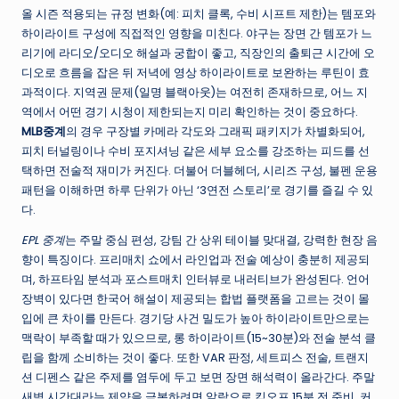
올 시즌 적용되는 규정 변화(예: 피치 클록, 수비 시프트 제한)는 템포와
하이라이트 구성에 직접적인 영향을 미친다. 야구는 장면 간 템포가 느
리기에 라디오/오디오 해설과 궁합이 좋고, 직장인의 출퇴근 시간에 오
디오로 흐름을 잡은 뒤 저녁에 영상 하이라이트로 보완하는 루틴이 효
과적이다. 지역권 문제(일명 블랙아웃)는 여전히 존재하므로, 어느 지
역에서 어떤 경기 시청이 제한되는지 미리 확인하는 것이 중요하다.
MLB중계
의 경우 구장별 카메라 각도와 그래픽 패키지가 차별화되어,
피치 터널링이나 수비 포지셔닝 같은 세부 요소를 강조하는 피드를 선
택하면 전술적 재미가 커진다. 더불어 더블헤더, 시리즈 구성, 불펜 운용
패턴을 이해하면 하루 단위가 아닌 ‘3연전 스토리’로 경기를 즐길 수 있
다.
EPL 중계
는 주말 중심 편성, 강팀 간 상위 테이블 맞대결, 강력한 현장 음
향이 특징이다. 프리매치 쇼에서 라인업과 전술 예상이 충분히 제공되
며, 하프타임 분석과 포스트매치 인터뷰로 내러티브가 완성된다. 언어
장벽이 있다면 한국어 해설이 제공되는 합법 플랫폼을 고르는 것이 몰
입에 큰 차이를 만든다. 경기당 사건 밀도가 높아 하이라이트만으로는
맥락이 부족할 때가 있으므로, 롱 하이라이트(15~30분)와 전술 분석 클
립을 함께 소비하는 것이 좋다. 또한 VAR 판정, 세트피스 전술, 트랜지
션 디펜스 같은 주제를 염두에 두고 보면 장면 해석력이 올라간다. 주말
새벽 시간대라는 제약을 극복하려면 알람으로 킥오프 15분 전 준비, 커