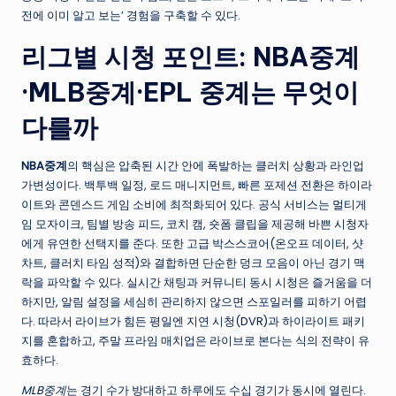
전에 이미 알고 보는’ 경험을 구축할 수 있다.
리그별 시청 포인트: NBA중계
·MLB중계·EPL 중계는 무엇이
다를까
NBA중계
의 핵심은 압축된 시간 안에 폭발하는 클러치 상황과 라인업
가변성이다. 백투백 일정, 로드 매니지먼트, 빠른 포제션 전환은 하이라
이트와 콘덴스드 게임 소비에 최적화되어 있다. 공식 서비스는 멀티게
임 모자이크, 팀별 방송 피드, 코치 캠, 숏폼 클립을 제공해 바쁜 시청자
에게 유연한 선택지를 준다. 또한 고급 박스스코어(온오프 데이터, 샷
차트, 클러치 타임 성적)와 결합하면 단순한 덩크 모음이 아닌 경기 맥
락을 파악할 수 있다. 실시간 채팅과 커뮤니티 동시 시청은 즐거움을 더
하지만, 알림 설정을 세심히 관리하지 않으면 스포일러를 피하기 어렵
다. 따라서 라이브가 힘든 평일엔 지연 시청(DVR)과 하이라이트 패키
지를 혼합하고, 주말 프라임 매치업은 라이브로 본다는 식의 전략이 유
효하다.
MLB중계
는 경기 수가 방대하고 하루에도 수십 경기가 동시에 열린다.