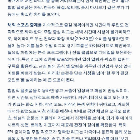
국내에서 어떤 파트너를 통해 서비스되는지 먼저 확인하는 편이 좋다.
합법 플랫폼은 자막, 한국어 해설, 멀티캠, 즉시 다시보기 같은 부가 기
능에서 확실한 차이를 보인다.
해외 스포츠 중계
를 지속적으로 즐길 계획이라면 시간대와 루틴도 전
략적으로 짜야 한다. 주말 중심 리그는 새벽 시간대 시청이 불가피하므
로, 하이라이트 우선 전략과 확장 요약(20~30분) 소비를 병행하면 효
율이 높다. 예를 들어 주말 리그의 경기 흐름은 하이라이트로 확인하고,
월요일 아침에는 분석 프로그램이나 전술 클립으로 디테일을 보완하는
식이다. 특정 리그에 집중해 팔로업하려면 일정 알림과 픽스처 캘린더
구독을 활용하고, 관심 팀의 공식 앱 알림을 켜두면 라인업과 부상 업데
이트를 빠르게 받는다. 이러한 습관은 단순 시청을 넘어 ‘한 주의 관전
포인트’를 설계하는 데 큰 도움이 된다.
합법적 플랫폼을 이용하면 광고 노출이 일정하고 화질이 안정적이며,
지연 시간도 상대적으로 예측 가능하다. 커뮤니티에서 돌고 도는 비인
가 링크는 화질 저하, 악성 코드, 저작권 분쟁 위험이 뒤따르고, 과도한
배너와 팝업으로 시청 경험을 해친다. 반대로 공인 채널은 오디오 밸런
스, 해설의 전문성, 리플레이 각도에서 경쟁력을 보이며, 경기 후 데이터
시트와 샷맵, 트래킹 지표까지 제공해 관전의 깊이를 확장한다. 특히
EPL 중계
처럼 주말 킥오프가 명확한 리그는 가족이나 동료와 함께 보는
공동 시청 루틴을 만들기 쉽고, 전술 토크나 프리매치 쇼를 더해 ‘보기