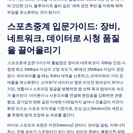
피·간단한 간식, 블루라이트 필터 같은 ‘새벽 관전 루틴’을 마련해 체력
부담을 최소화하는 것이 팁이다.
스포츠중계 입문가이드: 장비,
네트워크, 데이터로 시청 품질
을 끌어올리기
스포츠중계 입문가이드
의 출발점은 장비와 네트워크다. 1080p 안정 시
청엔 최소 10Mbps 이상의 고정 속도가, 4K에선 25Mbps 이상이 권장
된다. 와이파이를 쓸 때는 5GHz 대역을 선호하고, 라우터와의 거리·장
애물을 최소화한다. 스마트TV 네이티브 앱은 리모컨 편의성이 뛰어나
지만, 셋톱이나 스트리밍 동글을 병행하면 앱 선택 폭과 업데이트 속도
가 좋아진다. 이어폰이나 사운드바를 연결해 현장음을 강화하면 관중
함성, 공기압의 변화 같은 미세한 디테일까지 살아나 전율감이 커진다.
화면 모드는 스포츠 프리셋을 기준으로, 잔상 감소(Motion)와 색온도
를 취향에 맞게 조정해 눈 피로를 줄인다.
라이브 스포츠의 숙명은 지연(latency) 관리다. 모바일 알림, 커뮤니티
푸시, 포털 속보가 스포일러가 되기 쉽다. 라이브 중에는 불필요한 알림