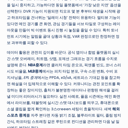
을 일시 중지하고, 가능하다면 동일 플랫폼에서 ‘가장 낮은 지연’ 옵션을
선택한다. DVR 기능이 지원되면 킥오프 몇 분 후부터 재생을 시작해 광
고·하프타임을 건너뛰는 ‘딜레이 시청’ 전략이 유용하다. 멀티뷰 기능이
있다면 메인 경기를 큰 화면, 관심 경기들을 서브 타일로 구성하는 레이
아웃을 만들어 빅 이벤트 동시 진행 시 놓침을 줄일 수 있다. 특히 토너
먼트 시기에는 알림을 골대 상황과 득점, VAR 판정으로만 한정하면 정
보 과부하를 피할 수 있다.
데이터 활용은 관전의 깊이를 바꾼다. 공식 앱이나 합법 플랫폼의 실시
간 스탯 오버레이, 히트맵, 샷맵, 포제션 그래프는 경기 흐름을 수치로
설명해 준다.
NBA중계
라면 클러치 타임 온오프, 픽앤롤 빈도, 코너 스리
시도 비율을,
MLB중계
에서는 피치 타입 분포, 구속·스핀 변화, 수비 포
지셔닝을,
EPL 중계
에서는 PPDA, xG/xA, 세트피스 기대값 등을 참고하
면 해설을 더 입체적으로 이해할 수 있다. 커뮤니티는 관전 포인트를 확
장하는 좋은 장이지만, 출처가 불분명한 데이터나 편향된 해석을 걸러
낼 미디어 리터러시가 필요하다. 실전 사례로, 플옵 시즌에는 메인 화면
에서 라이브를, 태블릿에 실시간 스탯 대시보드를 띄우고, 휴대폰으로
소셜 클립을 짧게 확인하는 3스creeen 세팅이 효율적이다. 새벽
해외
스포츠 중계
를 자주 본다면 자동 밝기 조절, 블루라이트 필터, 졸림 방지
간식, 하프타임 스트레칭 같은 루틴으로 컨디션을 관리하면 다음 날 일
상에도 부담이 적다.