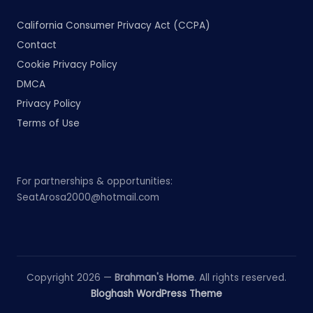
California Consumer Privacy Act (CCPA)
Contact
Cookie Privacy Policy
DMCA
Privacy Policy
Terms of Use
For partnerships & opportunities:
SeatArosa2000@hotmail.com
Copyright 2026 —
Brahman's Home
. All rights reserved.
Bloghash WordPress Theme