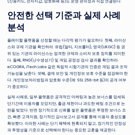
(신용카드, 전자지갑, 암호화폐 등)도 운영 편의성과 직접 연결된다.
안전한 선택 기준과 실제 사례
분석
플레이할 플랫폼을 선정할 때는 다각적 평가가 필요하다. 첫째, 라이선
스와 규제 기관을 확인하라. 유럽(말타, 지브롤터), 영국(UKGC) 등 권
위 있는 기관의 라이선스는 엄격한 규제와 소비자 보호 장치를 의미한
다. 둘째, RNG(난수생성기) 및 게임 공정성 검사 결과를 확인하라.
eCOGRA, iTech Labs 같은 독립적 시험기관의 인증은 게임 결과 조작
가능성을 낮춘다. 셋째, 결제 보안 및 개인정보 보호 수준을 점검해야 한
다. 개인정보처리방침과 암호화 수준(예: SSL 256-bit 등)의 공개 여부
가 중요하다.
실제 사례로, 일부 플랫폼은 공격적인 마케팅과 높은 보너스를 앞세워
단기간에 이용자를 모았지만, 출금 제한이나 과도한 베팅 조건으로 논
란을 빚었다. 반면 장기적으로 신뢰를 쌓은 플랫폼은 투명한 보너스 조
건, 빠른 고객지원, 정기적인 감사보고서 공개를 통해 이용자 충성도를
확보했다. 이러한 사례는 단기 혜택에 현혹되지 말고, 장기적인 안정성
과 투명성을 기준으로 선택해야 한다는 중요한 교훈을 제공한다.