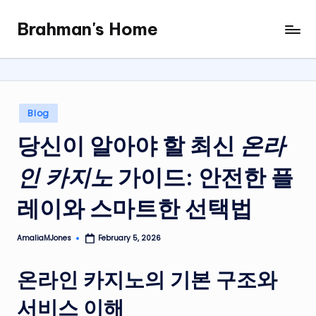
Brahman's Home
Skip
Spiritual
to
and
content
secular:
exploring
it
Posted
Blog
all
in
온라
당신이 알아야 할 최신
인 카지노
가이드: 안전한 플
레이와 스마트한 선택법
AmaliaMJones
February 5, 2026
Posted
by
온라인 카지노의 기본 구조와
서비스 이해