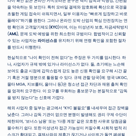
나이 확인 없는 온라인 카지노
라는 문구는 즉시 접속과 익명성, 간편함
을 약속하는 듯 보인다. 특히 모바일 결제와 암호화폐 확산으로 국경을
초월한 게임 접속이 쉬워지면서, 일부 이용자는 “빠르게 입장하고 바로
플레이”하기를 원한다. 그러나 온라인 도박 산업의 핵심 안전장치는 연
령 확인과 고객알기제도(
KYC
)이며, 이는 미성년자 보호, 자금세탁방지
(
AML
), 문제 도박 예방을 위한 최소한의 규범이다. 합법적이고 신뢰할
수 있는 사업자는
라이선스
를 유지하기 위해 연령 확인을 포함한 절차
를 반드시 이행한다.
현실적으로 “나이 확인이 전혀 없다”는 주장은 두 가지를 암시한다. 하
나, 사업자가 규제 밖에 있거나 라이선스가 없다. 둘, 초기에는 느슨해
보여도 출금 시점에 갑작스럽게 강도 높은 신원 확인을 요구해 시간 끌
기 혹은 거절 명분으로 활용할 수 있다. 규제 관할 당국(예: 영국 UKGC,
몰타 MGA, 지브롤터, 올더니 등)은 청소년 접근 차단과 재원 출처 확인
을 엄격히 요구한다. 이 요구를 우회하는 홍보문구는 본질적으로 “감독
을 받지 않는다”는 신호에 가깝다.
해외 사업자 중 일부는 광고에서 “KYC 불필요”를 내세우며 접근 장벽을
낮춘다. 그러나 감독 기관이 없으면 분쟁이 발생해도 권리 구제 수단이
제한되며, ‘보너스 남용’ 또는 ‘다중 계정’ 같은 모호한 사유로 당첨금을
몰수하기 쉽다. 또한 미성년자 접근 가능성이 커질수록 사회적·법적 리
스크가 확대되고, 결제사와의 제휴가 끊기거나 사이트가 돌연 폐쇄될