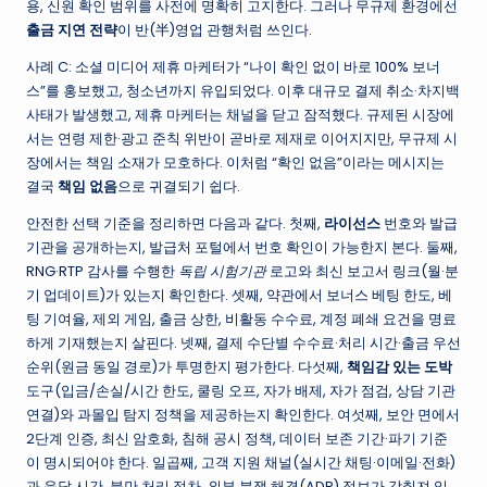
용, 신원 확인 범위를 사전에 명확히 고지한다. 그러나 무규제 환경에선
출금 지연 전략
이 반(半)영업 관행처럼 쓰인다.
사례 C: 소셜 미디어 제휴 마케터가 “나이 확인 없이 바로 100% 보너
스”를 홍보했고, 청소년까지 유입되었다. 이후 대규모 결제 취소·차지백
사태가 발생했고, 제휴 마케터는 채널을 닫고 잠적했다. 규제된 시장에
서는 연령 제한·광고 준칙 위반이 곧바로 제재로 이어지지만, 무규제 시
장에서는 책임 소재가 모호하다. 이처럼 “확인 없음”이라는 메시지는
결국
책임 없음
으로 귀결되기 쉽다.
안전한 선택 기준을 정리하면 다음과 같다. 첫째,
라이선스
번호와 발급
기관을 공개하는지, 발급처 포털에서 번호 확인이 가능한지 본다. 둘째,
RNG·RTP 감사를 수행한
독립 시험기관
로고와 최신 보고서 링크(월·분
기 업데이트)가 있는지 확인한다. 셋째, 약관에서 보너스 베팅 한도, 베
팅 기여율, 제외 게임, 출금 상한, 비활동 수수료, 계정 폐쇄 요건을 명료
하게 기재했는지 살핀다. 넷째, 결제 수단별 수수료·처리 시간·출금 우선
순위(원금 동일 경로)가 투명한지 평가한다. 다섯째,
책임감 있는 도박
도구(입금/손실/시간 한도, 쿨링 오프, 자가 배제, 자가 점검, 상담 기관
연결)와 과몰입 탐지 정책을 제공하는지 확인한다. 여섯째, 보안 면에서
2단계 인증, 최신 암호화, 침해 공시 정책, 데이터 보존 기간·파기 기준
이 명시되어야 한다. 일곱째, 고객 지원 채널(실시간 채팅·이메일·전화)
과 응답 시간, 불만 처리 절차, 외부 분쟁 해결(ADR) 정보가 갖춰져 있