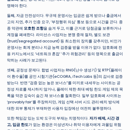
명해야 한다.
둘째, 자금 안전성이다. 무규제 운영사는 입금은 쉽게 받으나 출금에서
고의 지연, 추가 인증 요구, ‘부정행위 의심’ 통보 등으로 시간을 끈다. 종
종 약관에
모호한 조항
을 숨겨 두고, 이를 근거로 당첨금을 보류하거나
계정을 폐쇄한다. 라이선스 사업자는 분쟁 중재 절차, 별도 보관
(trust/segregated account) 등 최소한의 장치를 갖추지만, 비인가
운영사는 회계 분리나 지급 능력 검증을 받을 이유가 없다. 암호화폐 전
용 카지노에서도 ‘네트워크 혼잡’ ‘추가 위험관리’ 등의 명목으로 출금이
막히는 사례가 보고된다.
셋째, 공정성 문제다. 합법 사업자는 RNG(난수 생성기) 및 RTP(플레이
어 환수율)를 공인 시험기관(eCOGRA, iTech Labs 등)의 감사로 검증
받는다. 반면 “검증 없는 높은 보너스”를 미끼로 내세우는 사이트는 공
정성 자료를 제시하지 않거나, 플레이 제한·최대 베팅 한도·게임 제외 목
록을 약관 깊숙이 숨긴 채 보너스를 철회한다. 일부 암호화폐 사이트는
‘provably fair’를 주장하지만, 게임 선택·서버 시드 관리·배치 방식에
대한 외부 통제가 부재하면 사용자 입장에선 여전히 불투명하다.
또한 책임감 있는 도박 도구의 부재는 치명적이다.
자가 배제, 시간 경
고, 입금 한도
가 없는 환경은 미성년자나 취약 이용자에게 과몰입 위험