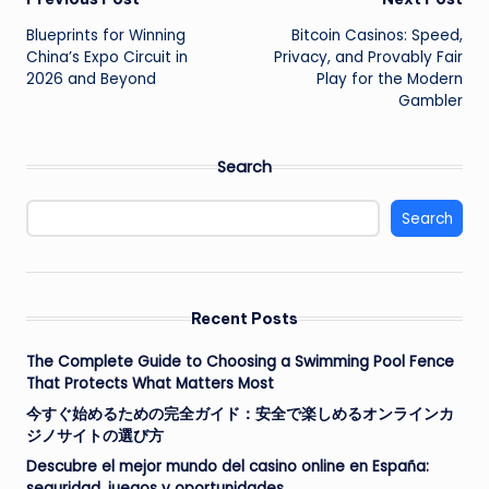
Post
Blueprints for Winning
Bitcoin Casinos: Speed,
navigation
China’s Expo Circuit in
Privacy, and Provably Fair
2026 and Beyond
Play for the Modern
Gambler
Search
Search
Recent Posts
The Complete Guide to Choosing a Swimming Pool Fence
That Protects What Matters Most
今すぐ始めるための完全ガイド：安全で楽しめるオンラインカ
ジノサイトの選び方
Descubre el mejor mundo del casino online en España:
seguridad, juegos y oportunidades