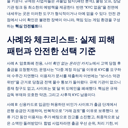
을 키운다. 규제된 사업자들은 과몰입 탐지(패턴 분석), 쿨링 오프, 상담
기관 링크 등 최소한의 예방책을 제공한다. 반면 “KYC 없음”을 전면에
내세우는 곳은 이러한 도구가 형식적이거나 아예 없을 수 있다. 안전 관
점에서 나이 확인은 불편한 장벽이 아니라, 책임 있는 게임 환경을 구성
하는
핵심 안전벨트
다.
사례와 체크리스트: 실제 피해
패턴과 안전한 선택 기준
사례 A: 암호화폐 전용,
나이 확인 없는 온라인 카지노
에서 고액 당첨 후
출금을 요청했지만, 운영사는 “다중 계정 의심”을 이유로 KYC를 요구하
며 수주간 지연했다. 이용자가 문서를 제출하자 이번에는 “보너스 약관
위반”을 근거로 당첨금 전액 몰수 통보가 돌아왔다. 규제 기관이 없으니
중재 창구도 없고, 사이트는 몇 달 뒤 도메인을 폐쇄했다. 핵심은 규제·
감독 부재와 모호한 약관, 그리고 사후적 KYC 남용이다.
사례 B: 신용카드로 입금만 허용하던 비인가 사이트가 출금 단계에서
은행 송금만 지원하며, 반복적으로 “거래 검토”를 이유로 보류했다. 보
류 기간 동안 이용자는 추가 베팅으로 잔고를 소진했고, 최종적으로 남
은 소액만 돌려받았다. 합법 사업자라면 출금 우선 순위, 처리 기한, 비