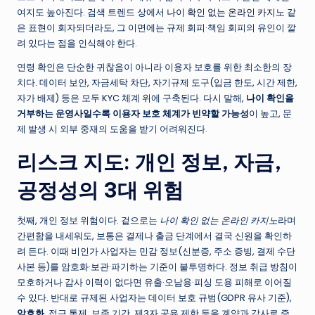
여지도 높아진다. 검색 트렌드 상에서
나이 확인 없는 온라인 카지노
같
은 표현이 회자되더라도, 그 이면에는 규제 회피·책임 회피의 유인이 깔
려 있다는 점을 인식해야 한다.
연령 확인은 단순한 귀찮음이 아니라 이용자 보호를 위한 최소한의 장
치다. 데이터 보안, 자금세탁 차단, 자기규제 도구(입금 한도, 시간 제한,
자가 배제) 등은 모두 KYC 체계 위에 구축된다. 다시 말해,
나이 확인을
거부하는 운영사일수록 이용자 보호 체계가 빈약할 가능성
이 높고, 문
제 발생 시 외부 중재의 도움을 받기 어려워진다.
리스크 지도: 개인 정보, 자금,
공정성의 3대 위험
첫째, 개인 정보 위험이다. 겉으로는
나이 확인 없는 온라인 카지노
라며
간편함을 내세워도, 보통은 결제나 출금 단계에서 결국 신원을 확인하
려 든다. 이때 비인가 사업자는 민감 정보(신분증, 주소 증빙, 결제 수단
사본 등)를 암호화·보관·파기하는 기준이 불투명하다. 정보 취급 방침이
모호하거나 감사 이력이 없다면 유출·오남용·피싱 도용 피해로 이어질
수 있다. 반대로 규제된 사업자는 데이터 보호 규범(GDPR 유사 기준),
암호화
, 접근 통제, 보존 기간, 제3자 공유 제한 등을 계약과 감사로 증