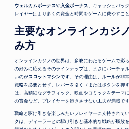
ウェルカムボーナス
や
入金ボーナス
、キャッシュバッ
レイヤーはより多くの資金と時間をゲームに費やすこ
主要なオンラインカジ
み方
オンラインカジノの世界は、多岐にわたるゲームで彩
の好みに応えるそのラインナップは、まさにバーチャ
いのが
スロットマシン
です。その理由は、ルールが非
戦略を必要とせず、レバーを引く（またはボタンを押
は、高精細なグラフィック、映画やコミックをテーマ
の賞金など、プレイヤーを飽きさせない工夫が満載で
戦略と駆け引きを楽しみたいプレイヤーに支持されて
クは、ディーラーとの駆け引きと基本的な戦略が勝敗