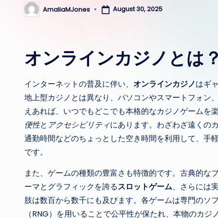
August 30, 2025
AmaliaMJones
Posted
by
オンラインカジノとは
インターネットの普及に伴い、
オンラインカジノ
はギ
地上型カジノとは異なり、パソコンやスマートフォン
えあれば、いつでもどこでも本格的なカジノゲームを
便性
と
アクセシビリティ
にあります。わざわざ遠くの
通勤時間などのちょっとした空き時間を利用して、手
です。
また、ゲームの種類の豊富さも特徴的です。古典的な
ーマとグラフィックを誇る
スロットゲーム
、さらには
肢は数百から数千にも及びます。各ゲームは専門のソ
（RNG）を用いることで公平性が保たれ、本物のカジ