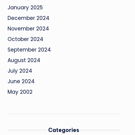
January 2025
December 2024
November 2024
October 2024
September 2024
August 2024
July 2024
June 2024
May 2002
Categories