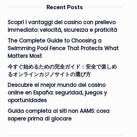
Recent Posts
Scopri i vantaggi dei casino con prelievo
immediato: velocità, sicurezza e praticità
The Complete Guide to Choosing a
Swimming Pool Fence That Protects What
Matters Most
今すぐ始めるための完全ガイド：安全で楽しめ
るオンラインカジノサイトの選び方
Descubre el mejor mundo del casino
online en España: seguridad, juegos y
oportunidades
Guida completa ai siti non AAMS: cosa
sapere prima di giocare