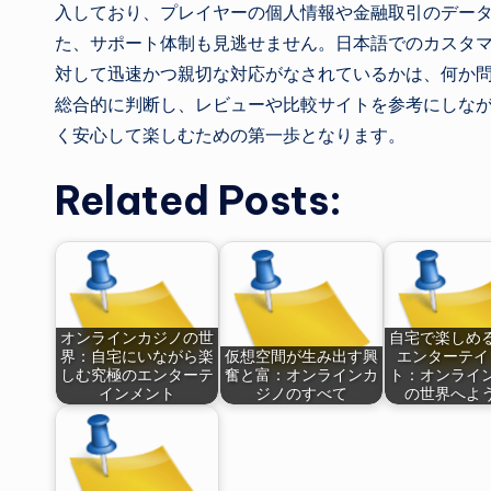
入しており、プレイヤーの個人情報や金融取引のデー
た、サポート体制も見逃せません。日本語でのカスタマ
対して迅速かつ親切な対応がなされているかは、何か
総合的に判断し、レビューや比較サイトを参考にしな
く安心して楽しむための第一歩となります。
Related Posts:
オンラインカジノの世
自宅で楽しめ
界：自宅にいながら楽
仮想空間が生み出す興
エンターテイ
しむ究極のエンターテ
奮と富：オンラインカ
ト：オンライ
インメント
ジノのすべて
の世界へよ