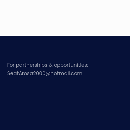
For partnerships & opportunities:
SeatArosa2000@hotmail.com