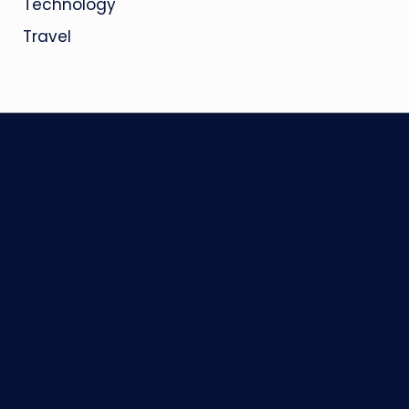
Technology
Travel