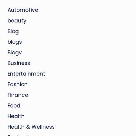
Automotive
beauty
Blog
blogs
Blogv
Business
Entertainment
Fashion
Finance
Food
Health
Health & Wellness