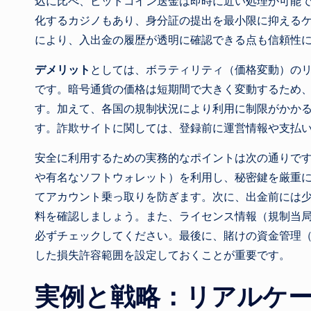
込に比べ、ビットコイン送金は即時に近い処理が可能で
化するカジノもあり、身分証の提出を最小限に抑える
により、入出金の履歴が透明に確認できる点も信頼性
デメリット
としては、ボラティリティ（価格変動）の
です。暗号通貨の価格は短期間で大きく変動するため
す。加えて、各国の規制状況により利用に制限がかか
す。詐欺サイトに関しては、登録前に運営情報や支払
安全に利用するための実務的なポイントは次の通りで
や有名なソフトウォレット）を利用し、秘密鍵を厳重に
てアカウント乗っ取りを防ぎます。次に、出金前には
料を確認しましょう。また、ライセンス情報（規制当
必ずチェックしてください。最後に、賭けの資金管理
した損失許容範囲を設定しておくことが重要です。
実例と戦略：リアルケ