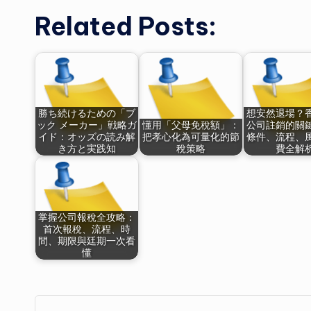
Related Posts:
勝ち続けるための「ブ
想安然退場？
ック メーカー」戦略ガ
懂用「父母免稅額」：
公司註銷的關
イド：オッズの読み解
把孝心化為可量化的節
條件、流程、
き方と実践知
稅策略
費全解
掌握公司報稅全攻略：
首次報稅、流程、時
間、期限與廷期一次看
懂