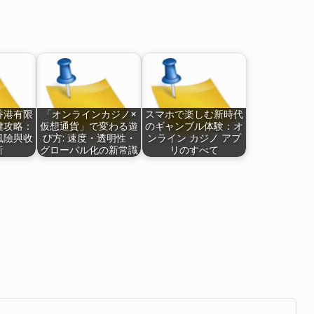
香港有限
「オンラインカジノ×
スマホで楽しむ新時代
鍵攻略：
仮想通貨」で変わる遊
のギャンブル体験：オ
風險與收
び方: 速度・透明性・
ンライン カジノ アプ
析
グローバル化の新常識
リのすべて