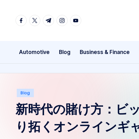
Skip
facebook.com
twitter.com
t.me
instagram.com
youtube.com
to
content
Automotive
Blog
Business & Finance
Posted
Blog
in
新時代の賭け方：
ビッ
り拓くオンラインギ