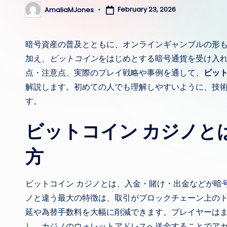
February 23, 2026
AmaliaMJones
Posted
by
暗号資産の普及とともに、オンラインギャンブルの形
加え、
ビットコイン
をはじめとする暗号通貨を受け入
点・注意点、実際のプレイ戦略や事例を通して、
ビット
解説します。初めての人でも理解しやすいように、技
す。
ビットコイン カジノと
方
ビットコイン カジノとは、入金・賭け・出金などが暗
ノと違う最大の特徴は、取引がブロックチェーン上の
延や為替手数料を大幅に削減できます。プレイヤーは
し、カジノのウォレットアドレスへ送金することでア