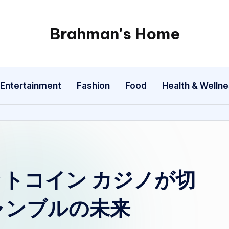
Brahman's Home
Spiritual
and
secular:
Entertainment
Fashion
Food
Health & Welln
exploring
it
all
トコイン カジノ
が切
ャンブルの未来