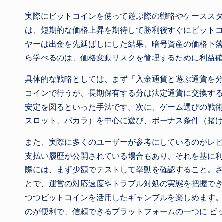
実際にビットコインを使って遊ぶ際の戦略やケースス
は、短期的な価格上昇を期待して勝利後すぐにビット
ヤーは出金を先延ばしにした結果、暗号資産の価格下
ら学べるのは、価格変動リスクを管理するために利益
具体的な戦略としては、まず「入金通貨と遊ぶ通貨を
コインで行うが、長期保有する分は法定通貨に交換す
安定を図るといった手法です。次に、ゲーム選びの戦
スロット、バカラ）を中心に遊び、ボーナス条件（賭
また、実際に多くのユーザーが参考にしているのがレ
支払い履歴が公開されている場合もあり、それを基に
際には、まず少額でテストして挙動を確認すること。さ
とで、運営の対応速度やトラブル対処の実態を把握で
つつビットコインを活用したギャンブルを楽しめます
のが便利で、信頼できるプラットフォームの一つに
ビ