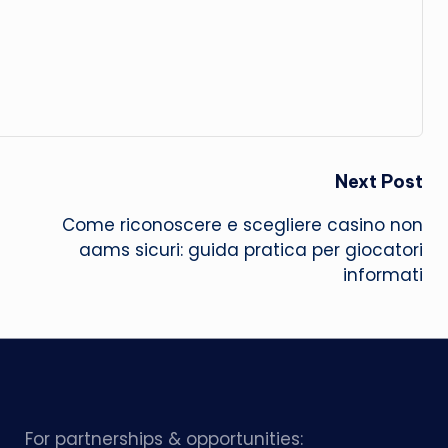
Next Post
Come riconoscere e scegliere
casino non
aams sicuri
: guida pratica per giocatori
informati
For partnerships & opportunities: