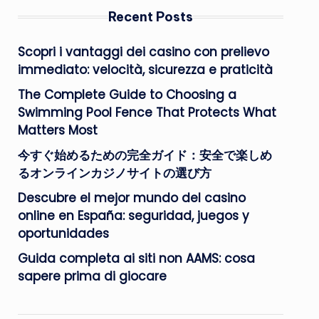
Recent Posts
Scopri i vantaggi dei casino con prelievo
immediato: velocità, sicurezza e praticità
The Complete Guide to Choosing a
Swimming Pool Fence That Protects What
Matters Most
今すぐ始めるための完全ガイド：安全で楽しめ
るオンラインカジノサイトの選び方
Descubre el mejor mundo del casino
online en España: seguridad, juegos y
oportunidades
Guida completa ai siti non AAMS: cosa
sapere prima di giocare