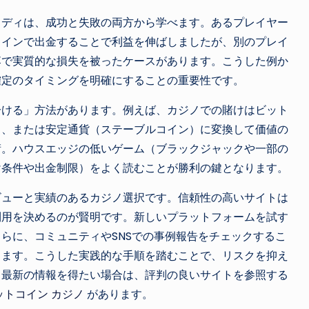
タディは、成功と失敗の両方から学べます。あるプレイヤー
コインで出金することで利益を伸ばしましたが、別のプレイ
落で実質的な損失を被ったケースがあります。こうした例か
確定のタイミングを明確にすることの重要性です。
分ける」方法があります。例えば、カジノでの賭けはビット
る、または安定通貨（ステーブルコイン）に変換して価値の
術。ハウスエッジの低いゲーム（ブラックジャックや一部の
け条件や出金制限）をよく読むことが勝利の鍵となります。
ビューと実績のあるカジノ選択です。信頼性の高いサイトは
利用を決めるのが賢明です。新しいプラットフォームを試す
らに、コミュニティやSNSでの事例報告をチェックするこ
きます。こうした実践的な手順を踏むことで、リスクを抑え
。最新の情報を得たい場合は、評判の良いサイトを参照する
ットコイン カジノ
があります。