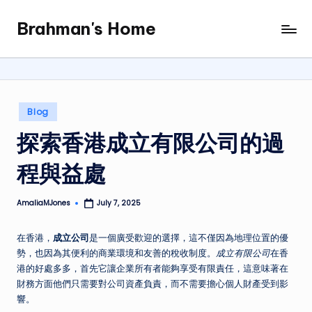
Brahman's Home
Skip
Spiritual
to
and
content
secular:
exploring
it
Posted
Blog
all
in
探索香港成立有限公司的過
程與益處
AmaliaMJones
July 7, 2025
Posted
by
在香港，
成立公司
是一個廣受歡迎的選擇，這不僅因為地理位置的優
勢，也因為其便利的商業環境和友善的稅收制度。
成立有限公司
在香
港的好處多多，首先它讓企業所有者能夠享受有限責任，這意味著在
財務方面他們只需要對公司資產負責，而不需要擔心個人財產受到影
響。