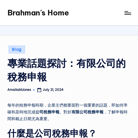
Brahman's Home
Skip
Spiritual
to
and
content
secular:
exploring
it
Posted
Blog
all
in
專業話題探討：有限公司的
稅務申報
AmaliaMJones
July 21, 2024
Posted
by
每年的稅務申報時期，企業主們都要面對一個重要的話題，即如何準
確和及時地完成
公司稅務申報
。對於
有限公司稅務申報
，了解申報時
間和截止日期尤為重要。
什麼是公司稅務申報？