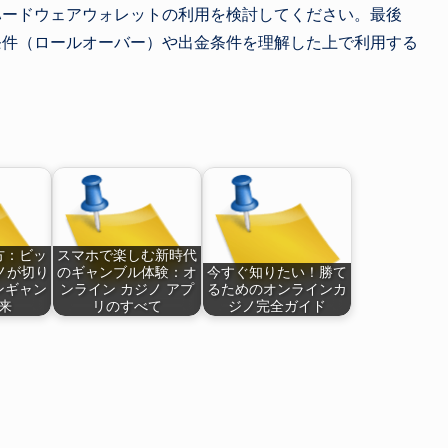
ハードウェアウォレットの利用を検討してください。最後
条件（ロールオーバー）や出金条件を理解した上で利用する
方：ビッ
スマホで楽しむ新時代
ノが切り
のギャンブル体験：オ
今すぐ知りたい！勝て
ンギャン
ンライン カジノ アプ
るためのオンラインカ
来
リのすべて
ジノ完全ガイド