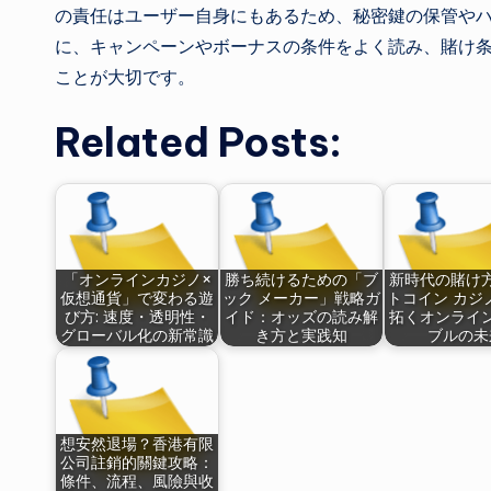
の責任はユーザー自身にもあるため、秘密鍵の保管や
に、キャンペーンやボーナスの条件をよく読み、賭け
ことが大切です。
Related Posts:
「オンラインカジノ×
勝ち続けるための「ブ
新時代の賭け
仮想通貨」で変わる遊
ック メーカー」戦略ガ
トコイン カジ
び方: 速度・透明性・
イド：オッズの読み解
拓くオンライ
グローバル化の新常識
き方と実践知
ブルの未
想安然退場？香港有限
公司註銷的關鍵攻略：
條件、流程、風險與收