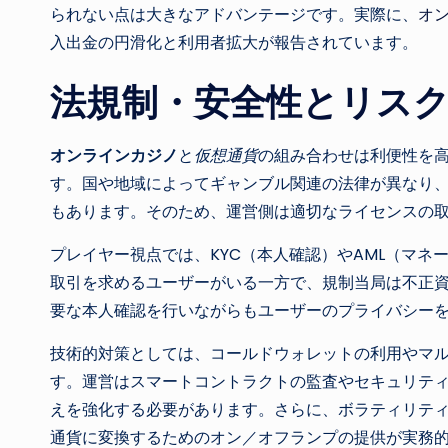
られない点は大きなアドバンテージです。実際に、
オ
入出金の円滑化と利用者拡大が報告されています。
法規制・安全性とリス
オンラインカジノ
と
仮想通貨
の組み合わせは利便性を
す。国や地域によってギャンブル関連の法律が異なり
もあります。そのため、運営側は適切なライセンスの
プレイヤー視点では、KYC（本人確認）やAML（マ
取引を求めるユーザーがいる一方で、規制当局は不正
要な本人確認を行いながらもユーザーのプライバシー
技術的対策としては、コールドウォレットの利用やマル
す。運営はスマートコントラクトの監査やセキュリテ
えを強化する必要があります。さらに、ボラティリテ
通貨に変換するためのオン／オフランプの提供が実務