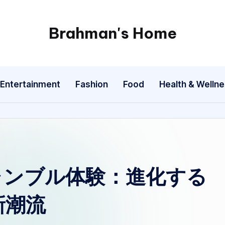
Brahman's Home
Spiritual
and
secular:
Entertainment
Fashion
Food
Health & Welln
exploring
it
all
ャンブル体験：進化する
新潮流