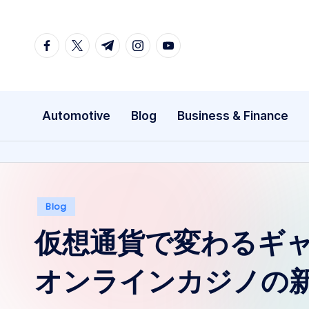
Skip
facebook.com
twitter.com
t.me
instagram.com
youtube.com
to
content
Automotive
Blog
Business & Finance
Posted
Blog
in
仮想通貨で変わるギ
オンラインカジノの