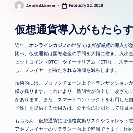
February 22, 2026
AmaliaMJones
Posted
by
仮想通貨導入がもたら
近年、
オンラインカジノ
の世界では
仮想通貨
の導入が
比べ、仮想通貨は国際送金の手間を大幅に省き、入出
ビットコイン（BTC）やイーサリアム（ETH）、ステ
し、プレイヤーが待たされる時間を減らします。
技術的には、ブロックチェーン上でトランザクション
録が残ります。これにより、透明性が向上し、改ざん
があります。また、スマートコントラクトを利用した
平性）を提供する仕組みは、公平性の証明として注目
もちろん、仮想通貨には価格変動リスクやウォレット
アやプレイヤーのリテラシー向上で軽減できます。国