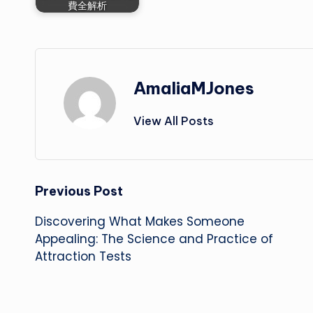
費全解析
AmaliaMJones
View All Posts
Post
Previous Post
Discovering What Makes Someone
navigation
Appealing: The Science and Practice of
Attraction Tests