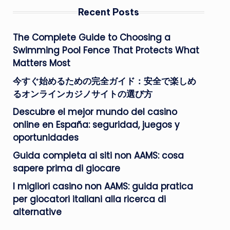
Recent Posts
The Complete Guide to Choosing a
Swimming Pool Fence That Protects What
Matters Most
今すぐ始めるための完全ガイド：安全で楽しめ
るオンラインカジノサイトの選び方
Descubre el mejor mundo del casino
online en España: seguridad, juegos y
oportunidades
Guida completa ai siti non AAMS: cosa
sapere prima di giocare
I migliori casino non AAMS: guida pratica
per giocatori italiani alla ricerca di
alternative