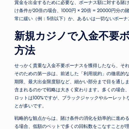
賞金を出金するために必要な、ボーナス額に対する賭け
け条件が20倍の場合、1000円 × 20倍 = 2000
常に緩い（例：5倍以下）か、あるいは一切ないボーナ
新規カジノで入金不要
方法
せっかく貴重な入金不要ボーナスを獲得したなら、そ
そのための第一歩は、前述した「利用規約」の徹底的
期限、最大出金限度額など、細かい部分まで目を通し
含まれるのかで戦略は大きく変わります。多くの場合
ロットは100%ですが、ブラックジャックやルーレット
とが多いです。
戦略的な観点からは、賭け条件の消化を効率的に進め
る場合、低額のベットで多くの回転数をこなすことが