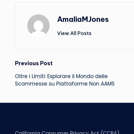
AmaliaMJones
View All Posts
Post
Previous Post
Oltre i Limiti: Esplorare il Mondo delle
navigation
Scommesse su Piattaforme Non AAMS
California Consumer Privacy Act (CCPA)