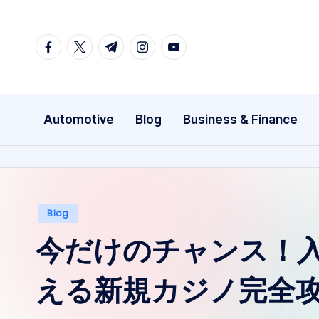
Skip
facebook.com
twitter.com
t.me
instagram.com
youtube.com
to
content
Automotive
Blog
Business & Finance
Posted
Blog
in
今だけのチャンス！
える新規カジノ完全