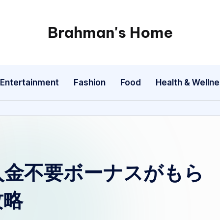
Brahman's Home
Spiritual
and
secular:
Entertainment
Fashion
Food
Health & Welln
exploring
it
all
入金不要ボーナスがもら
攻略