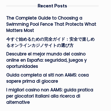
Recent Posts
The Complete Guide to Choosing a
Swimming Pool Fence That Protects What
Matters Most
今すぐ始めるための完全ガイド：安全で楽しめ
るオンラインカジノサイトの選び方
Descubre el mejor mundo del casino
online en España: seguridad, juegos y
oportunidades
Guida completa ai siti non AAMS: cosa
sapere prima di giocare
I migliori casino non AAMS: guida pratica
per giocatori italiani alla ricerca di
alternative