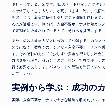
課せられているためです。1回のベット額が大きすぎる
ムが終了してしまうリスクが高まります。逆に、低額
を残しつつ、着実に条件をクリアする道筋を作れます
るのが近道です。例えば、
入金不要ボーナス新規カジ
で定期的に更新されているので、それらを参考にする
また、複数の新規カジノに分散して登録する「カジノ
のではなく、数多くのカジノから入金不要ボーナスを
す。それぞれのカジノで少しずつ資金を増やし、出金
方法を取る場合、各カジノのアカウント管理やボーナ
行う必要があります。パスワードの管理も重要ですの
いでしょう。
実例から学ぶ：成功の
実際に入金不要ボーナスで大きな勝利を収めたプレイ