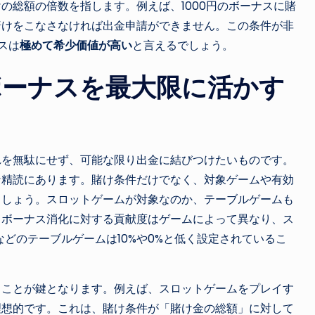
の総額の倍数を指します。例えば、1000円のボーナスに賭
0円分の賭けをこなさなければ出金申請ができません。この条件が非
スは
極めて希少価値が高い
と言えるでしょう。
ボーナスを最大限に活かす
れを無駄にせず、可能な限り出金に結びつけたいものです。
な精読にあります。賭け条件だけでなく、対象ゲームや有効
ましょう。スロットゲームが対象なのか、テーブルゲームも
、ボーナス消化に対する貢献度はゲームによって異なり、ス
などのテーブルゲームは10%や0%と低く設定されているこ
ることが鍵となります。例えば、スロットゲームをプレイす
理想的です。これは、賭け条件が「賭け金の総額」に対して