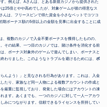
す。例えば、Aさんは、とある新規カジノから提供された
件は25倍とやや高めでしたが、対象ゲームが彼の得意なス
さんは、フリースピンで得た資金を小さなベットでコツコ
初期ボーナス額の5倍以上の金額を見事に出金することに成
は、複数のカジノで入金不要ボーナスを獲得したものの、
た。その結果、一つ目のカジノでは、賭け条件を消化する前
では、ボーナス対象外のゲームで遊んでしまい、ボーナスと
に終わりました。このようなトラブルを避けるためには、
ボ
すらんよう）」と見なされる行為があります。これは、入金
成したり、家族など同一人物による複数アカウントの作成と
為を厳重に監視しており、発覚した場合にはアカウントの凍
られます。あくまでも、一つのカジノに対して一人一アカウ
楽しみにつながります。信頼できるライセンスを所持してい