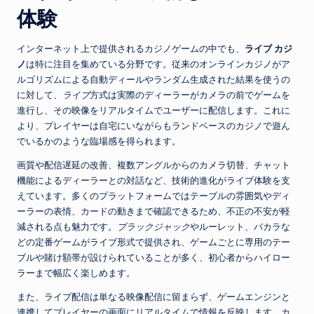
体験
インターネット上で提供されるカジノゲームの中でも、
ライブ カジ
ノ
は特に注目を集めている分野です。従来のオンラインカジノがア
ルゴリズムによる自動ディールやランダム生成された結果を使うの
に対して、
ライブ
方式は実際のディーラーがカメラの前でゲームを
進行し、その映像をリアルタイムでユーザーに配信します。これに
より、プレイヤーは自宅にいながらもランドベースのカジノで遊ん
でいるかのような臨場感を得られます。
画質や配信遅延の改善、複数アングルからのカメラ切替、チャット
機能によるディーラーとの対話など、技術的進化がライブ体験を支
えています。多くのプラットフォームではテーブルの雰囲気やディ
ーラーの表情、カードの動きまで確認できるため、不正の不安が軽
減される点も魅力です。
ブラックジャック
やルーレット、バカラな
どの定番ゲームがライブ形式で提供され、ゲームごとに専用のテー
ブルや賭け額帯が設けられていることが多く、初心者からハイロー
ラーまで幅広く楽しめます。
また、ライブ配信は単なる映像配信に留まらず、ゲームエンジンと
連携してプレイヤーの画面にリアルタイムで情報を反映します。カ