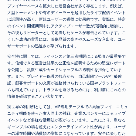
プレイヤーベースを拡大した運営会社が多く存在します。例えば、
大型トーナメントや有名ディーラーを起用したライブ配信イベント
は話題性が高く、新規ユーザーの獲得に効果的です。実際に、特定
のイベント開催期間中にアクティブユーザー数が飛躍的に増加し、
その後もリピーターとして定着したケースが報告されています。こ
うした成功の背景には、映像品質の高さやスムーズな入出金、ユー
ザーサポートの迅速さが挙げられます。
安全性に関しては、ライセンスと第三者機関による監査が最重要で
す。信頼できる運営は結果の公正性を証明するための監査レポート
を公開し、乱数生成やカードシャッフルの透明性を担保していま
す。また、プレイヤー保護の観点から、自己制限ツールや年齢確
認、顧客サポートの充実が義務付けられている国やプラットフォー
ムも増えています。トラブルを避けるためには、利用前にこれらの
情報を確認することが大切です。
実世界の利用例としては、VIP専用テーブルでの高額プレイ、コミュ
ニティ機能を使った友人同士の対戦、企業スポンサーによるライブ
イベントなど多様な活用法が広がっています。これにより、単なる
ギャンブルの場を超えたエンターテインメント性が高まり、ユーザ
ーの滞在時間や消費額の増加につながっています。安全に楽しむた