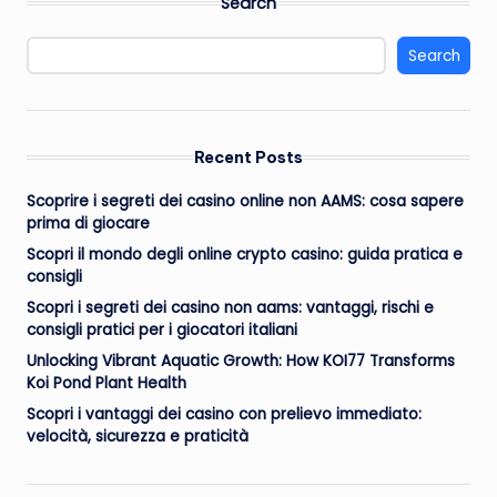
Search
Search
Recent Posts
Scoprire i segreti dei casino online non AAMS: cosa sapere
prima di giocare
Scopri il mondo degli online crypto casino: guida pratica e
consigli
Scopri i segreti dei casino non aams: vantaggi, rischi e
consigli pratici per i giocatori italiani
Unlocking Vibrant Aquatic Growth: How KOI77 Transforms
Koi Pond Plant Health
Scopri i vantaggi dei casino con prelievo immediato:
velocità, sicurezza e praticità