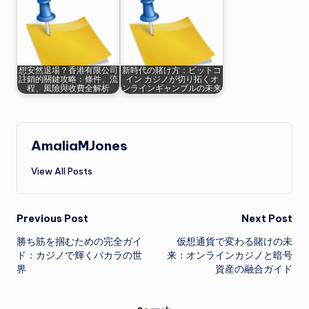
想安然退場？香港有限公司
新時代の賭け方：ビットコ
註銷的關鍵攻略：條件、流
イン カジノが切り拓くオ
程、風險與收費全解析
ンラインギャンブルの未来
AmaliaMJones
View All Posts
Post
Previous Post
Next Post
勝ち筋を掴むための完全ガイ
仮想通貨で変わる賭けの未
navigation
ド：カジノで輝くバカラの世
来：オンラインカジノと暗号
界
資産の融合ガイド