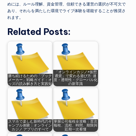
めには、ルール理解、資金管理、信頼できる運営の選択が不可欠で
あり、それらを満たした環境でライブ体験を堪能することが推奨さ
れます。
Related Posts:
「オンラインカジノ×仮想
勝ち続けるための「ブック
通貨」で変わる遊び方: 速
メーカー」戦略ガイド：オ
度・透明性・グローバル化
ッズの読み解き方と実践知
の新常識
スマホで楽しむ新時代のギ
掌握公司報稅全攻略：首次
ャンブル体験：オンライン
報稅、流程、時間、期限與
カジノ アプリのすべて
廷期一次看懂