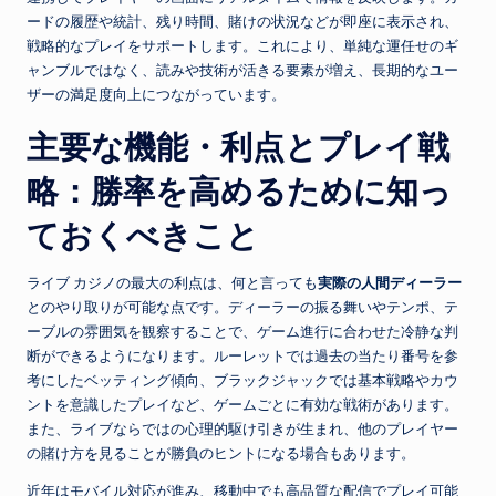
ードの履歴や統計、残り時間、賭けの状況などが即座に表示され、
戦略的なプレイをサポートします。これにより、単純な運任せのギ
ャンブルではなく、読みや技術が活きる要素が増え、長期的なユー
ザーの満足度向上につながっています。
主要な機能・利点とプレイ戦
略：勝率を高めるために知っ
ておくべきこと
ライブ カジノの最大の利点は、何と言っても
実際の人間ディーラー
とのやり取りが可能な点です。ディーラーの振る舞いやテンポ、テ
ーブルの雰囲気を観察することで、ゲーム進行に合わせた冷静な判
断ができるようになります。ルーレットでは過去の当たり番号を参
考にしたベッティング傾向、ブラックジャックでは基本戦略やカウ
ントを意識したプレイなど、ゲームごとに有効な戦術があります。
また、ライブならではの心理的駆け引きが生まれ、他のプレイヤー
の賭け方を見ることが勝負のヒントになる場合もあります。
近年はモバイル対応が進み、移動中でも高品質な配信でプレイ可能