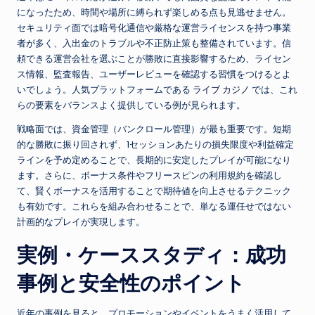
になったため、時間や場所に縛られず楽しめる点も見逃せません。
セキュリティ面では暗号化通信や厳格な運営ライセンスを持つ事業
者が多く、入出金のトラブルや不正防止策も整備されています。信
頼できる運営会社を選ぶことが勝敗に直接影響するため、ライセン
ス情報、監査報告、ユーザーレビューを確認する習慣をつけるとよ
いでしょう。人気プラットフォームである
ライブ カジノ
では、これ
らの要素をバランスよく提供している例が見られます。
戦略面では、資金管理（バンクロール管理）が最も重要です。短期
的な勝敗に振り回されず、1セッションあたりの損失限度や利益確定
ラインを予め定めることで、長期的に安定したプレイが可能になり
ます。さらに、ボーナス条件やフリースピンの利用規約を確認し
て、賢くボーナスを活用することで期待値を向上させるテクニック
も有効です。これらを組み合わせることで、単なる運任せではない
計画的なプレイが実現します。
実例・ケーススタディ：成功
事例と安全性のポイント
近年の事例を見ると、プロモーションやイベントをうまく活用して