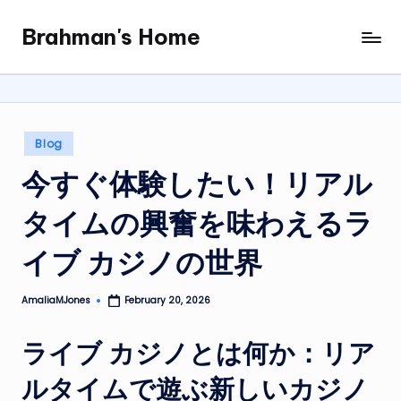
Brahman's Home
Skip
Spiritual
to
and
content
secular:
exploring
it
Posted
Blog
all
in
今すぐ体験したい！リアル
タイムの興奮を味わえるラ
イブ カジノの世界
AmaliaMJones
February 20, 2026
Posted
by
ライブ カジノとは何か：リア
ルタイムで遊ぶ新しいカジノ