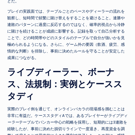
とだ。
プレイの実践面では、テーブルごとのペースやディーラーの流れを
観察し、短時間で頻繁に賭け替えをすることを避けること。連勝や
連敗のパターンに過度に反応するのではなく、確率的視点から冷静
に賭けを続けることが成績に影響する。記録を取って自己分析する
ことで、どの時間帯やどのスタイルのテーブルで自分が強いかを見
極められるようになる。さらに、ゲーム外の要因（飲酒、疲労、感
情的な判断）を排除し、事前に決めたルールを守ることが安定した
成果につながる。
ライブディーラー、ボーナ
ス、法規制：実例とケースス
タディ
実際のプレイ例を通じて、オンラインバカラの現場感を掴むことは
非常に有益だ。ケーススタディAでは、あるプレイヤーが
ライブディ
ーラー
テーブルでバンカー中心の戦略を採用し、短期的には3連敗を
経験したが、事前に決めた損切りラインで一度退き、再度資金を調