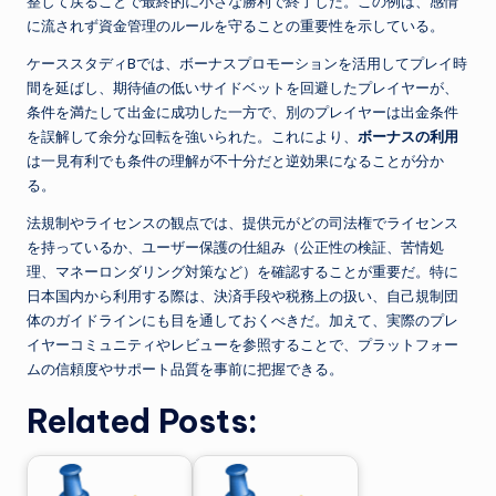
整して戻ることで最終的に小さな勝利で終了した。この例は、感情
に流されず資金管理のルールを守ることの重要性を示している。
ケーススタディBでは、ボーナスプロモーションを活用してプレイ時
間を延ばし、期待値の低いサイドベットを回避したプレイヤーが、
条件を満たして出金に成功した一方で、別のプレイヤーは出金条件
を誤解して余分な回転を強いられた。これにより、
ボーナスの利用
は一見有利でも条件の理解が不十分だと逆効果になることが分か
る。
法規制やライセンスの観点では、提供元がどの司法権でライセンス
を持っているか、ユーザー保護の仕組み（公正性の検証、苦情処
理、マネーロンダリング対策など）を確認することが重要だ。特に
日本国内から利用する際は、決済手段や税務上の扱い、自己規制団
体のガイドラインにも目を通しておくべきだ。加えて、実際のプレ
イヤーコミュニティやレビューを参照することで、プラットフォー
ムの信頼度やサポート品質を事前に把握できる。
Related Posts: