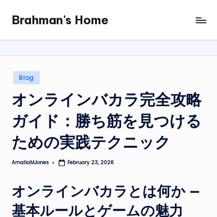
Brahman's Home
Skip
Spiritual
to
and
content
secular:
exploring
it
Posted
Blog
all
in
オンラインバカラ完全攻略
ガイド：勝ち筋を見つける
ための実践テクニック
AmaliaMJones
February 23, 2026
Posted
by
オンラインバカラとは何か —
基本ルールとゲームの魅力