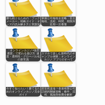
勝ち続けるための「ブック
掌握公司報稅全攻略：首次
メーカー」戦略ガイド：オ
報稅、流程、時間、期限與
ッズの読み解き方と実践知
廷期一次看懂
「オンラインカジノ×仮想
通貨」で変わる遊び方: 速
スマホで楽しむ新時代のギ
度・透明性・グローバル化
ャンブル体験：オンライン
の新常識
カジノ アプリのすべて
今すぐ知りたい！勝てるた
想安然退場？香港有限公司
めのオンラインカジノ完全
註銷的關鍵攻略：條件、流
ガイド
程、風險與收費全解析