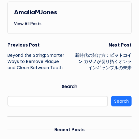
AmaliaMJones
View All Posts
Post
Previous Post
Next Post
Beyond the String: Smarter
新時代の賭け方：
ビットコイ
navigation
Ways to Remove Plaque
ン カジノ
が切り拓くオンラ
and Clean Between Teeth
インギャンブルの未来
Search
Search
Recent Posts