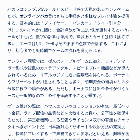
バカラはシンプルなルールとスピード感で人気のあるカジノゲーム
だが、
オンラインバカラ
はさらに手軽さと多様なプレイ体験を提供
する。基本的には「プレイヤー」「バンカー」「タイ（引き分
け）」のいずれかに賭け、合計点数が9に近い側が勝利するというル
ールが中心だ。数字の計算は単純で、10以上のカードは切り捨てて
扱い、エースは1点、2〜9はそのままの点数で合計する。これによ
り、初心者でも短時間でゲームの流れを覚えられる。
オンライン環境では、従来のテーブルゲームに加え、
ライブディー
ラー
形式や複数のカメラアングル、スピードプレイ機能などが導入
されているため、リアルカジノに近い臨場感を得られる。ボーナス
やフリーベットが用意されることも多く、初期資金の補填やリスク
分散に役立つ場合がある。ただし、ボーナスには出金条件が付くケ
ースが一般的なので、条件を確認することが重要だ。
ゲーム選びの際は、ハウスエッジやコミッションの有無、最低ベッ
ト金額、ライブ配信の品質などを比較すると良い。公平性を確保す
るために、第三者機関による監査やライセンス表示の有無もチェッ
クすべきポイントだ。日本語対応のサポートや決済方法の充実度
も、快適にプレイする上で無視できない要素だといえる。興味があ