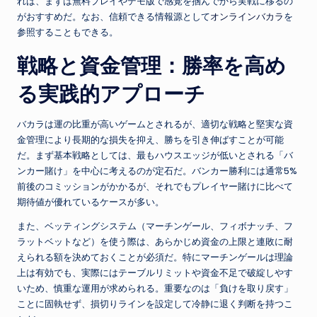
れば、まずは無料プレイやデモ版で感覚を掴んでから実戦に移るの
がおすすめだ。なお、信頼できる情報源として
オンラインバカラ
を
参照することもできる。
戦略と資金管理：勝率を高め
る実践的アプローチ
バカラは運の比重が高いゲームとされるが、適切な戦略と堅実な資
金管理により長期的な損失を抑え、勝ちを引き伸ばすことが可能
だ。まず基本戦略としては、最もハウスエッジが低いとされる「バ
ンカー賭け」を中心に考えるのが定石だ。バンカー勝利には通常5%
前後のコミッションがかかるが、それでもプレイヤー賭けに比べて
期待値が優れているケースが多い。
また、ベッティングシステム（マーチンゲール、フィボナッチ、フ
ラットベットなど）を使う際は、あらかじめ資金の上限と連敗に耐
えられる額を決めておくことが必須だ。特にマーチンゲールは理論
上は有効でも、実際にはテーブルリミットや資金不足で破綻しやす
いため、慎重な運用が求められる。重要なのは「負けを取り戻す」
ことに固執せず、損切りラインを設定して冷静に退く判断を持つこ