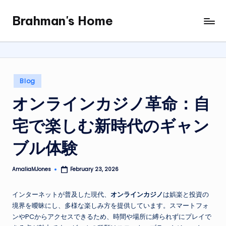
Brahman's Home
Skip
Spiritual
to
and
content
secular:
exploring
it
Posted
Blog
all
in
オンラインカジノ革命：自
宅で楽しむ新時代のギャン
ブル体験
AmaliaMJones
February 23, 2026
Posted
by
インターネットが普及した現代、
オンラインカジノ
は娯楽と投資の
境界を曖昧にし、多様な楽しみ方を提供しています。スマートフォ
ンやPCからアクセスできるため、時間や場所に縛られずにプレイで