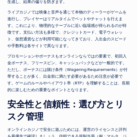
生成し、結果の偏りを防ぎます。
ライブカジノでは映像と音声を通じて本物のディーラーがゲームを
進行し、プレイヤーはリアルタイムでベットやチャットを行えま
す。これにより、物理的なテーブルに近い臨場感が得られるのが特
徴です。支払い方法も多様で、クレジットカード、電子ウォレッ
ト、仮想通貨などが利用可能になってきており、入出金のスピード
や手数料は各サイトで異なります。
プロモーションやボーナスもオンラインならではの要素で、初回入
金ボーナス、フリースピン、キャッシュバックなどが一般的です。
ただし、ボーナスには賭け条件（Wagering Requirements）が付
帯することが多く、出金前に満たす必要があるため注意が必要で
す。ゲームのルールやペイアウト率（RTP）を理解することは、長期
的に楽しむための重要なポイントとなります。
安全性と信頼性：選び方とリ
スク管理
オンラインカジノで安全に遊ぶためには、運営のライセンスと評判
を最優先で確認しましょう。信頼できる規制当局（例：マルタ、ジ