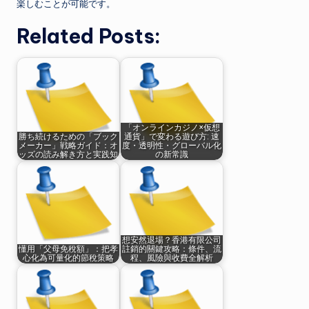
楽しむことが可能です。
Related Posts:
「オンラインカジノ×仮想
勝ち続けるための「ブック
通貨」で変わる遊び方: 速
メーカー」戦略ガイド：オ
度・透明性・グローバル化
ッズの読み解き方と実践知
の新常識
想安然退場？香港有限公司
懂用「父母免稅額」：把孝
註銷的關鍵攻略：條件、流
心化為可量化的節稅策略
程、風險與收費全解析