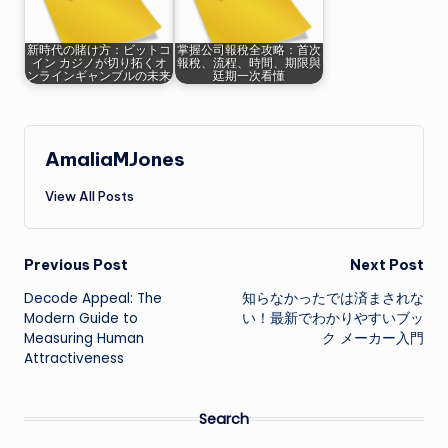
新時代の賭け方：ビットコ
掌握公司報稅全攻略：首次
イン カジノが切り拓くオ
報稅、流程、時間、期限與
ンラインギャンブルの未来
廷期一次看懂
AmaliaMJones
View All Posts
Post
Previous Post
Next Post
Decode Appeal: The
知らなかったでは済まされな
navigation
Modern Guide to
い！最新でわかりやすいブッ
Measuring Human
ク メーカー入門
Attractiveness
Search