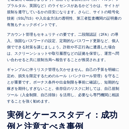
ブラルタル、英国など）のライセンスがあるかどうかは、サイトが
規制を遵守しているかの目安になります。さらに、サイトの暗号化
技術（SSL/TLS）や入出金方法の透明性、第三者監査機関の証明書の
有無もチェックポイントです。
アカウント管理もセキュリティの要です。二段階認証（2FA）の導
入、強固なパスワードの設定、定期的なパスワード更新など、個人
側でできる対策を講じましょう。詐欺や不正行為に遭遇した場合
は、スクリーンショットや取引履歴などの証拠を保管し、運営へ問
い合わせると共に規制当局へ報告することが推奨されます。
ギャンブルに伴うリスク管理も欠かせません。自己の予算を明確に
定め、損失を限定するためのルール（バンクロール管理）を守るこ
とが重要です。ボーナス条件や出金制限を事前に確認し、短期的な
稼ぎを期待しすぎないこと。依存症のリスクに対しては、自己規制
ツール（入金制限、自己排除）を活用し、必要なら専門機関に相談
することを強く勧めます。
実例とケーススタディ：成功
例と注意すべき事例