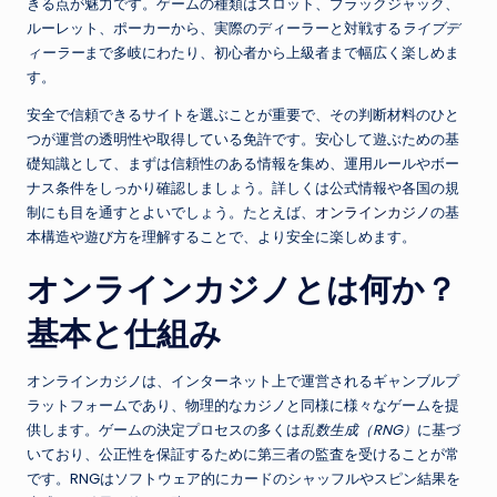
きる点が魅力です。ゲームの種類はスロット、ブラックジャック、
ルーレット、ポーカーから、実際のディーラーと対戦する
ライブデ
ィーラー
まで多岐にわたり、初心者から上級者まで幅広く楽しめま
す。
安全で信頼できるサイトを選ぶことが重要で、その判断材料のひと
つが運営の透明性や取得している免許です。安心して遊ぶための基
礎知識として、まずは信頼性のある情報を集め、運用ルールやボー
ナス条件をしっかり確認しましょう。詳しくは公式情報や各国の規
制にも目を通すとよいでしょう。たとえば、
オンラインカジノ
の基
本構造や遊び方を理解することで、より安全に楽しめます。
オンラインカジノとは何か？
基本と仕組み
オンラインカジノは、インターネット上で運営されるギャンブルプ
ラットフォームであり、物理的なカジノと同様に様々なゲームを提
供します。ゲームの決定プロセスの多くは
乱数生成（RNG）
に基づ
いており、公正性を保証するために第三者の監査を受けることが常
です。RNGはソフトウェア的にカードのシャッフルやスピン結果を