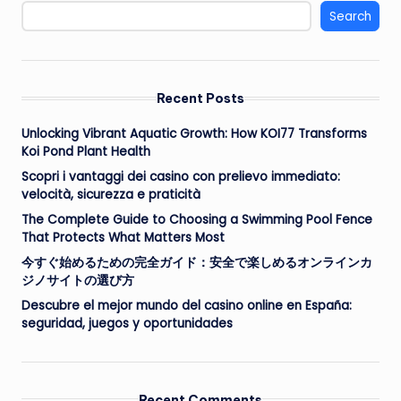
Search
Recent Posts
Unlocking Vibrant Aquatic Growth: How KOI77 Transforms
Koi Pond Plant Health
Scopri i vantaggi dei casino con prelievo immediato:
velocità, sicurezza e praticità
The Complete Guide to Choosing a Swimming Pool Fence
That Protects What Matters Most
今すぐ始めるための完全ガイド：安全で楽しめるオンラインカ
ジノサイトの選び方
Descubre el mejor mundo del casino online en España:
seguridad, juegos y oportunidades
Recent Comments