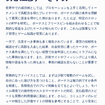
世界中での成功例としては、プロモーションを上手く活用してトー
ナメントで高配当を得たプレイヤーや、ボーナスの賭け条件を理解
して着実に資金を増やした例があります。たとえば、特定のスロッ
トのRTPを研究し、ボーナスとフリースピンを組み合わせることで短
期的な収益を上げたケースが知られています。これらは慎重なリス
ク管理とゲーム知識が背景にあります。
一方で、注意すべき事例も多く報告されています。運営の信頼性を
確認せずに高額を入金した結果、出金拒否に遭ったケースや、ボー
ナス条件を満たしていない状態で出金申請したためにトラブルにな
った事例があります。また、詐欺サイトやフィッシングにより個人
情報や資金を失った例もあり、事前の確認を怠らないことが重要で
す。
実務的なアドバイスとしては、まずは少額で複数のゲームを試し、
自分に合った遊び方を見つけること。ボーナスは魅力的ですが条件
を精査し、長期視点でのプレイ戦略を立てるとよいでしょう。モバ
イル環境での操作性やカスタマーサポートの対応、支払処理のスピ
ードも実際の利用価値に直結します。さらに、コミュニティのレビ
ューや独立した評価サイトの情報を参考にすることで、より安全に