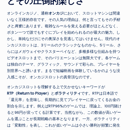
とその圧倒的楽しさ
オンラインカジノ、通称
オンカジ
において、スロットマシンは間違
いなく王様的存在です。その人気の理由は、何と言ってもその
手軽
さ
と
興奮
にあります。複雑なルールを覚える必要がほとんどなく、
ボタン一つで誰でもすぐにプレイを始められるのが最大の魅力。し
かし、単純なだけにその奥深さを見逃してはいけません。現代のオ
ンカジスロットは、3リールのクラシックなものから、5リール、さ
らにはメガウェイやクラスターペイなど、多種多様な仕組みを持つ
ビデオスロットまで、そのバリエーションは無限大です。各ゲーム
は独自のテーマ、グラフィック、サウンドで彩られ、プレイヤーを
別世界へと誘います。まるで短編映画を体験しているかのような没
入感こそが、オンカジスロットの真骨頂なのです。
オンカジスロットを理解する上で欠かせないキーワードが
RTP（Return to Player）
と
ボラティリティ
です。RTPは日本語で
「還元率」を意味し、長期的に見てプレイヤーに戻ってくるお金の
割合を示します。例えばRTP96%のゲームでは、理論上、100円賭け
ると96円が戻ってくる計算です。当然ながら、この数値が高いゲー
ムを選ぶことが長期戦略の基本となります。一方、ボラティリティ
は「変動性」を表し、これが
低い
ゲームは小さい勝利が頻繁に発生