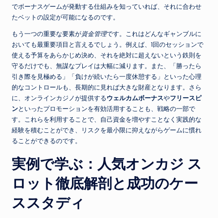
でボーナスゲームが発動する仕組みを知っていれば、それに合わせ
たベットの設定が可能になるのです。
もう一つの重要な要素が
資金管理
です。これはどんなギャンブルに
おいても最重要項目と言えるでしょう。例えば、1回のセッションで
使える予算をあらかじめ決め、それを絶対に超えないという鉄則を
守るだけでも、無謀なプレイは大幅に減ります。また、「勝ったら
引き際を見極める」「負けが続いたら一度休憩する」といった心理
的なコントロールも、長期的に見れば大きな財産となります。さら
に、オンラインカジノが提供する
ウェルカムボーナス
や
フリースピ
ン
といったプロモーションを有効活用することも、戦略の一部で
す。これらを利用することで、自己資金を増やすことなく実践的な
経験を積むことができ、リスクを最小限に抑えながらゲームに慣れ
ることができるのです。
実例で学ぶ：人気オンカジ ス
ロット徹底解剖と成功のケー
ススタディ