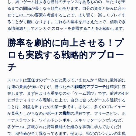
し、
高い
ゲームは大きな勝利のチャンスはあるものの、当たりが出
るまでの間隔が長くなる傾向があります。自分の資金と好みに合わ
せてこの二つの要素を考慮することで、より賢く、楽しくプレイす
ることが可能になります。これらの基本を押さえた上で、信頼でき
る情報源として
オンカジ スロット
を参照することをお勧めします。
勝率を劇的に向上させる！プ
ロも実践する戦略的アプロー
チ
スロットは運任せのゲームだと思っていませんか？確かに最終的に
は運の要素が強いですが、勝つための
戦略的アプローチ
は確実に存
在します。まず何よりも重要なのが「ゲーム選び」です。前述のRTP
とボラティリティを理解した上で、自分に合ったゲームを選択する
ことは、利益を出すための第一歩です。さらに、多くのプレイヤー
が見落としがちなのが
ボーナス機能
の理解です。フリースピン、ボ
ーナスラウンド、ワイルドシンボル、スキャッターシンボルなど、
各ゲームに搭載された特殊機能の仕組みを事前に学んでおくだけ
で、期待値が全く異なってきます。例えば、特定のシンボルの出現