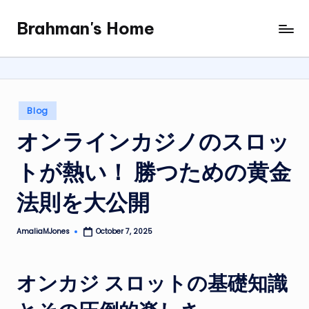
Brahman's Home
Skip
Spiritual
to
and
content
secular:
exploring
it
Posted
Blog
all
in
オンラインカジノのスロッ
トが熱い！ 勝つための黄金
法則を大公開
AmaliaMJones
October 7, 2025
Posted
by
オンカジ スロットの基礎知識