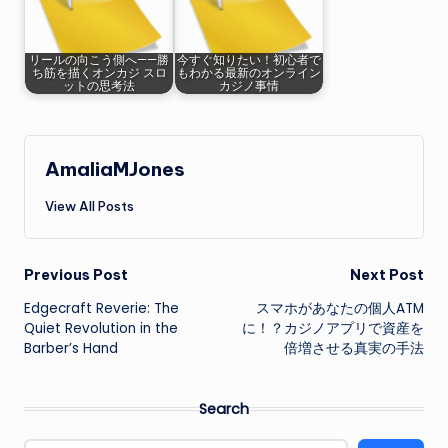
リールの向こう側へ——勝
今すぐ知りたい！初心者で
ち筋を描くオンカジ スロ
もわかる最新のオンライン
ットの思考法
カジノ事情
AmaliaMJones
View All Posts
Post
Previous Post
Next Post
Edgecraft Reverie: The
スマホがあなたの個人ATM
navigation
Quiet Revolution in the
に！？カジノアプリで資産を
Barber’s Hand
倍増させる真実の手法
Search