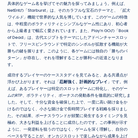
具体的なゲーム名を挙げてその魅力を探ってみましょう。例えば、
NetEntの「Starburst」は、そのカラフルな宝石のテーマと、
「拡大
ワイルド」
機能で世界的な人気を博しています。このゲームの特徴
は、中程度のボラティリティとシンプルなゲーム性にあり、初心者
から上級者まで幅広く愛されています。また、Play’n GOの「Book
of Dead」は、古代エジプトをテーマにしたアドベンチャースロッ
トで、フリースピンラウンドで特定のシンボルが拡散する機能が大
勝ちの鍵を握ります。このように、各ゲームには独自の「勝ちのパ
ターン」が存在し、それを理解することが勝利への近道となりま
す。
成功するプレイヤーのケーススタディを見てみると、ある共通点が
浮かび上がります。それは「
忍耐強く、計画的なプレイ
」です。例
えば、あるプレイヤーは特定のスロットゲームに特化し、そのゲー
ムのRTP、ボラティリティ、ボーナスの発動条件を徹底的に研究しま
した。そして、十分な資金を確保した上で、一度に高い賭け金をか
けるのではなく、小さな賭け金で長時間プレイする戦略を採りまし
た。その結果、ボーナスラウンドが頻繁に発生するタイミングを見
極め、大きな利益を上げることに成功したのです。この事例が示す
ように、一発逆転を狙うのではなく、ゲームを深く理解し、自分の
ペースを守ることが、オンカジスロットで楽しみながら成果を上げ