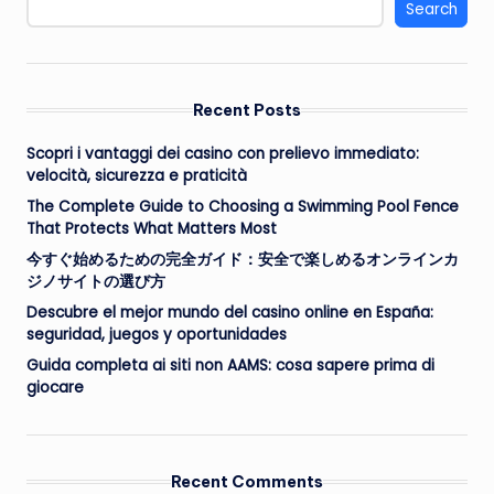
Search
Recent Posts
Scopri i vantaggi dei casino con prelievo immediato:
velocità, sicurezza e praticità
The Complete Guide to Choosing a Swimming Pool Fence
That Protects What Matters Most
今すぐ始めるための完全ガイド：安全で楽しめるオンラインカ
ジノサイトの選び方
Descubre el mejor mundo del casino online en España:
seguridad, juegos y oportunidades
Guida completa ai siti non AAMS: cosa sapere prima di
giocare
Recent Comments