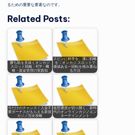
るための重要な要素なのです。
Related Posts:
スピンに科学を、運に戦略
勝ち筋を見抜くオンカジ
を：オンカジ スロットで
スロット戦略：RTP・機
価値ある一回転を積み重ね
種・資金管理の実践知
る方法
今だけのチャンス！入金不
仮想通貨が切り開く、新時
要ボーナスがもらえる新規
代のオンラインカジノエン
カジノ完全攻略
ターテインメント