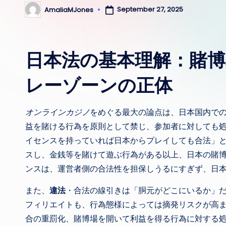
September 27, 2025
AmaliaMJones
Posted
by
日本法の基本理解：賭
レーゾーンの正体
オンラインカジノ
をめぐる最大の論点は、日本国内で
益を賭ける行為を原則として禁じ、参加者に対しても
イセンスを持っていれば日本からプレイしても合法」
スし、金銭等を賭けて遊ぶ行為がある以上、日本の賭
ンスは、運営者側の合法性を担保しうるにすぎず、日
また、
違法
・合法の線引きは「胴元がどこにいるか」
フィリエイトも、行為態様によっては摘発リスクが高
合の重罰化、賭博場を開いて利益を得る行為に対する