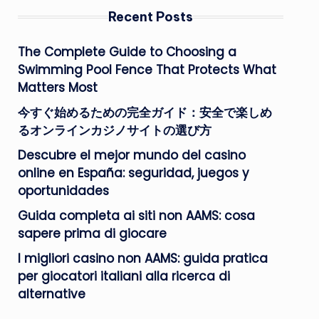
Recent Posts
The Complete Guide to Choosing a
Swimming Pool Fence That Protects What
Matters Most
今すぐ始めるための完全ガイド：安全で楽しめ
るオンラインカジノサイトの選び方
Descubre el mejor mundo del casino
online en España: seguridad, juegos y
oportunidades
Guida completa ai siti non AAMS: cosa
sapere prima di giocare
I migliori casino non AAMS: guida pratica
per giocatori italiani alla ricerca di
alternative