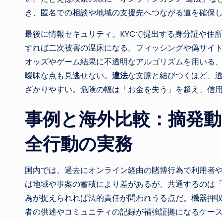
き、匿名での相談や地域の支援先へつながる道を確保
最後に情報セキュリティ。KYCで提出する身分証や住
すれば二次被害の温床になる。フィッシングや偽サイ
オッズやゲーム結果に不透明なアルゴリズムを用いる
曖昧な点も見逃せない。
違法
な文脈と結びつくほど、
ざかりやすい。危険の幅は「お金を失う」を超え、信
事例と海外比較：摘発動
全行動の実務
国内では、過去にオンライン経由の賭博行為で利用者
は地域や事案の蓄積により差があるが、共通するのは
為が捉えられれば法的責任が問われうる点だ。機器押
者の供述やコミュニティの記録が補強証拠になるケー