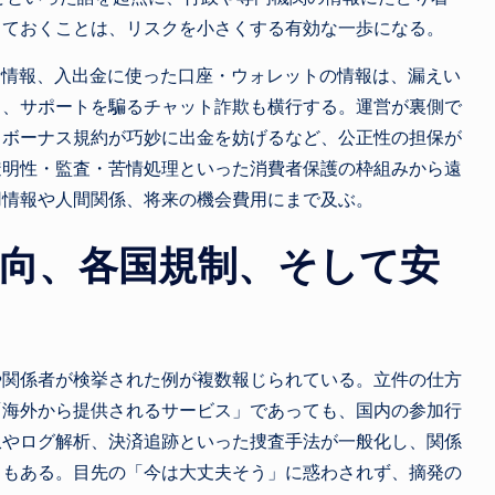
しておくことは、リスクを小さくする有効な一歩になる。
所情報、入出金に使った口座・ウォレットの情報は、漏えい
ト、サポートを騙るチャット詐欺も横行する。運営が裏側で
、ボーナス規約が巧妙に出金を妨げるなど、公正性の担保が
透明性・監査・苦情処理といった消費者保護の枠組みから遠
用情報や人間関係、将来の機会費用にまで及ぶ。
向、各国規制、そして安
や関係者が検挙された例が複数報じられている。立件の仕方
「海外から提供されるサービス」であっても、国内の参加行
収やログ解析、決済追跡といった捜査手法が一般化し、関係
スもある。目先の「今は大丈夫そう」に惑わされず、摘発の