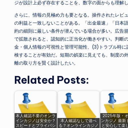
ジが設計上必ず存在することを、数字の面からも理解
さらに、情報の見極め力も要となる。操作されたレビ
の利益と一致しないことがある。「出金最速」「日本
約の細則に厳しい条件が潜んでいる場合が多い。広告規
で拡散されると、認知的に正当化が働きやすい。判断の軸
金・個人情報の可視性と管理可能性、(3)トラブル時
検することが有効だ。短期の娯楽に見えても、制度の
離の取り方を賢く設計したい。
Related Posts:
本人確認不要のオンラ
2025年版・
インカジノは安全か？
本人確認なしで遊べ
ンカジノ 最新
スピードとプライバシ
る？オンラインカジノ
と安心して楽