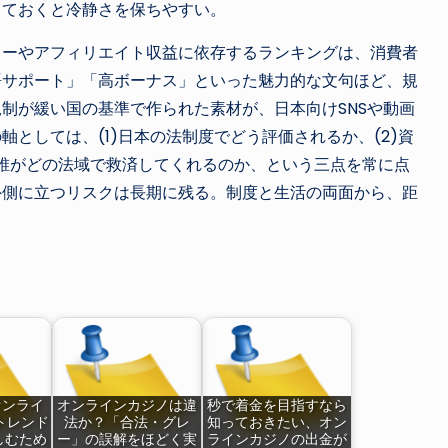
しておくと冷静さを保ちやすい。
ューやアフィリエイト収益に依存するランキングは、消費者
語サポート」「高ボーナス」といった魅力的な文句ほど、規
制が緩い国の基準で作られた素材が、日本向けSNSや動画
としては、(1)日本の法制度でどう評価されるか、(2)資
に誰がどの法域で救済してくれるのか、という三点を常に点
外側に立つリスクは長期に残る。制度と生活の両面から、距
オンライ
オンラインカジノは違
秒で着金を目指すなら
トレンド
法か？「合法・グレ
知っておきたい、オン
しむため
ー」の誤解をほどく実
ラインカジノの出金が