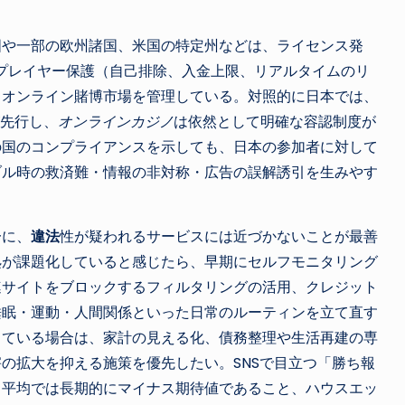
国や一部の欧州諸国、米国の特定州などは、ライセンス発
、プレイヤー保護（自己排除、入金上限、リアルタイムのリ
、オンライン賭博市場を管理している。対照的に日本では、
が先行し、
オンラインカジノ
は依然として明確な容認制度が
の国のコンプライアンスを示しても、日本の参加者に対して
ブル時の救済難・情報の非対称・広告の誤解誘引を生みやす
一に、
違法
性が疑われるサービスには近づかないことが最善
処が課題化していると感じたら、早期にセルフモニタリング
連サイトをブロックするフィルタリングの活用、クレジット
睡眠・運動・人間関係といった日常のルーティンを立て直す
じている場合は、家計の見える化、債務整理や生活再建の専
の拡大を抑える施策を優先したい。SNSで目立つ「勝ち報
。平均では長期的にマイナス期待値であること、ハウスエッ