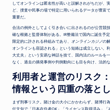
してオンラインは匿名性が高いと誤解されがちだが、
ど、捜査や民事の場で特定に用いられるデータが豊富
重要だ。
合法の例外としてよく引き合いに出されるのが公営競
確な根拠と監督体制がある。IR整備法で国内に誕生予
限定的に許される枠組みであり、
オンラインカジノ
の
オンラインも容認される」という短絡は成立しない。
大丈夫」という安易な神話を捨て、国内法のルールを一
なく、過去の摘発事例や判例動向にも目を向け、法的
利用者と運営のリスク
情報という四重の落と
まず刑事リスク。賭け金の大小にかかわらず、賭博行
伝文句で「日本在住者OK」「ライセンス取得済み」「