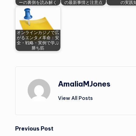
ーの裏側を読み解く
の最新事情と注意点
の実践
オンラインカジノで広
がるエンタメ革命：安
全・戦略・実例で学ぶ
勝ち筋
AmaliaMJones
View All Posts
Post
Previous Post