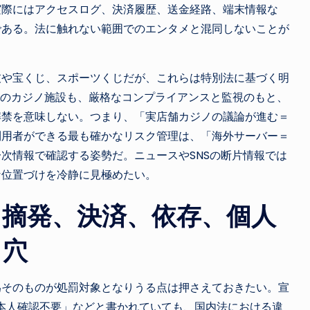
実際にはアクセスログ、決済履歴、送金経路、端末情報な
である。法に触れない範囲でのエンタメと混同しないことが
技や宝くじ、スポーツくじだが、これらは特別法に基づく明
定のカジノ施設も、厳格なコンプライアンスと監視のもと、
解禁を意味しない。つまり、「実店舗カジノの議論が進む＝
利用者ができる最も確かなリスク管理は、「海外サーバー＝
次情報で確認する姿勢だ。ニュースやSNSの断片情報では
な位置づけを冷静に見極めたい。
：摘発、決済、依存、個人
し穴
為そのものが処罰対象となりうる点は押さえておきたい。宣
本人確認不要」などと書かれていても、国内法における違