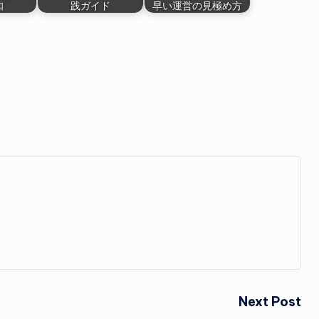
知
践ガイド
早い運営の見極め方
Next Post