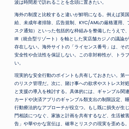
波は時間差で訪れることを念頭に置きたい。
海外の制度と比較すると違いが鮮明になる。例えば英
給、未成年者排除、広告規制、KYC/AMLの厳格運用
スク通知）といった包括的な枠組みを整備したうえで
IR（統合型リゾート）を軸とした実店舗カジノの議論
存在しない。海外サイトの「ライセンス番号」は、そ
安全性や合法性を保証しない。この非対称性が、トラ
い。
現実的な安全行動のポイントも共有しておきたい。第
のリスク管理だ。次に、賭け事への欲求やストレス対
と支援の導入を検討する。具体的には、ギャンブル関
カードや決済アプリのギャンブル類支出の制限設定、
行動療法的なアプローチが役立つ。もし既に損失が生
門相談につなぐ、家族と計画を共有するなど、生活被害
告」や華やかな宣伝は、確率とリスクの現実を歪める