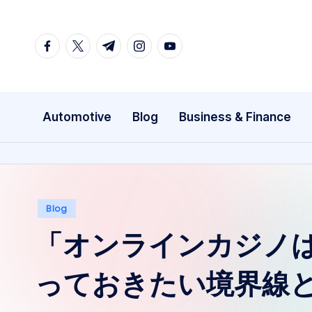
Skip
facebook.com
twitter.com
t.me
instagram.com
youtube.com
to
content
Automotive
Blog
Business & Finance
Posted
Blog
in
「オンラインカジノ
っておきたい境界線