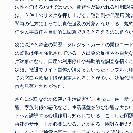
法性が消えるわけではない。常習性が疑われる利用態
は、立件上のリスクを押し上げる。運営側や代理店側
関与の仕方によっては責任追及の対象となりうる。規
任や民事責任を自動的に回避できると考えるのは危う
次に決済と資金の問題。クレジットカードの業種コー
の監視は年々強化されている。入出金の反復や不自然
グ対象になり、口座の利用停止や補助的な調査を招く
凍結、撤退でサイト自体が消えるといったトラブルも
ての窓口や救済手段が限定されることが多い。決済代
点も見落とされがちだ。
さらに深刻なのが依存と生活被害だ。勝敗に一喜一憂
響、家族関係の悪化など、生活基盤を蝕む影響は大き
トへと誘導する心理作用も知られている。こうした問
再建のサポートが必要になることがある。困難を抱え
い。たとえば検索の際に「
オンラインカジノ 違法
」な