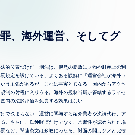
博罪、海外運営、そしてグ
の法的位置づけだ。刑法は、偶然の勝敗に財物や財産上の利
処罰規定を設けている。よくある誤解に「運営会社が海外ラ
という主張があるが、これは事実と異なる。国内からアクセ
博規制の射程に入りうる。海外の規制当局が管轄するライセ
本国内の法的評価を免責する効果はない。
だけで決まらない。運営に関与する紹介業者や決済代行、ア
まる。さらに、単純賭博だけでなく、常習性が認められた場
処罰など、関連条文は多岐にわたる。対面の闇カジノと比較