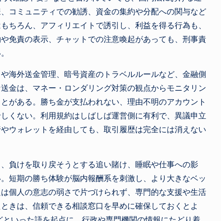
様、コミュニティでの勧誘、資金の集約や分配への関与など
はもちろん、アフィリエイトで誘引し、利益を得る行為も、
約や免責の表示、チャットでの注意喚起があっても、刑事責
い。
ドや海外送金管理、暗号資産のトラベルルールなど、金融側
な送金は、マネー・ロンダリング対策の観点からモニタリン
ことがある。勝ち金が支払われない、理由不明のアカウント
珍しくない。利用規約はしばしば運営側に有利で、異議申立
行やウォレットを経由しても、取引履歴は完全には消えない
し、負けを取り戻そうとする追い賭け、睡眠や仕事への影
い。短期の勝ち体験が脳内報酬系を刺激し、より大きなベッ
題は個人の意志の弱さで片づけられず、専門的な支援や生活
たときは、信頼できる相談窓口を早めに確保しておくとよ
どといった語を起点に、行政や専門機関の情報にたどり着