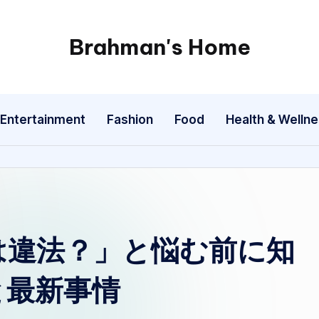
Brahman's Home
Spiritual
and
secular:
Entertainment
Fashion
Food
Health & Welln
exploring
it
all
は違法？」と悩む前に知
と最新事情