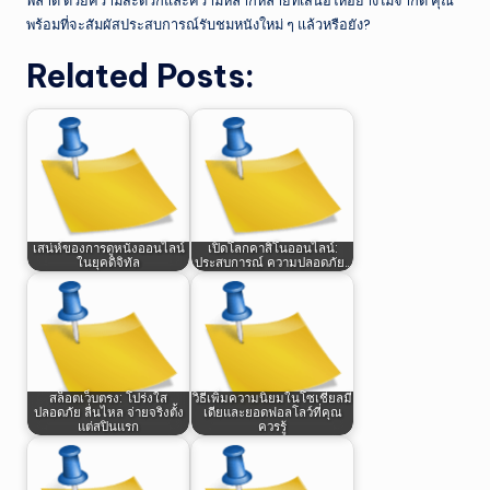
พลาด ด้วยความสะดวกและความหลากหลายที่เสนอให้อย่างไม่จำกัด คุณ
พร้อมที่จะสัมผัสประสบการณ์รับชมหนังใหม่ ๆ แล้วหรือยัง?
Related Posts:
เสน่ห์ของการดูหนังออนไลน์
เปิดโลกคาสิโนออนไลน์:
ในยุคดิจิทัล
ประสบการณ์ ความปลอดภัย…
สล็อตเว็บตรง: โปร่งใส
วิธีเพิ่มความนิยมในโซเชียลมี
ปลอดภัย ลื่นไหล จ่ายจริงตั้ง
เดียและยอดฟอลโลว์ที่คุณ
แต่สปินแรก
ควรรู้