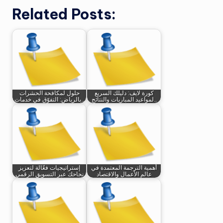
Related Posts:
كورة لايف: دليلك السريع
حلول لمكافحة الحشرات
لمواعيد المباريات والنتائج…
بالرياض: التفوّق في خدمات…
أهمية الترجمة المعتمدة في
إستراتيجيات فعّالة لتعزيز
عالم الأعمال والاقتصاد
نجاحك عبر التسويق الرقمي