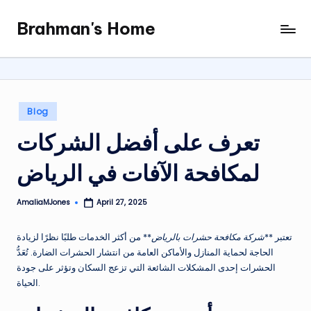
Brahman's Home
Skip
Spiritual
to
and
content
secular:
exploring
it
Posted
Blog
all
in
تعرف على أفضل الشركات
لمكافحة الآفات في الرياض
AmaliaMJones
April 27, 2025
Posted
by
تعتبر **
شركة مكافحة حشرات بالرياض
** من أكثر الخدمات طلبًا نظرًا لزيادة
الحاجة لحماية المنازل والأماكن العامة من انتشار الحشرات الضارة. تُعَدُّ
الحشرات إحدى المشكلات الشائعة التي تزعج السكان وتؤثر على جودة
الحياة.