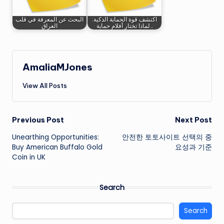
اكتشف قوة الحماية الذكية:
البحث عن المعرفة في قلب
لماذا تختار أفلام حماية…
العراق
AmaliaMJones
View All Posts
Post
Previous Post
Next Post
Unearthing Opportunities:
안전한 토토사이트 선택의 중
navigation
Buy American Buffalo Gold
요성과 기준
Coin in UK
Search
Search